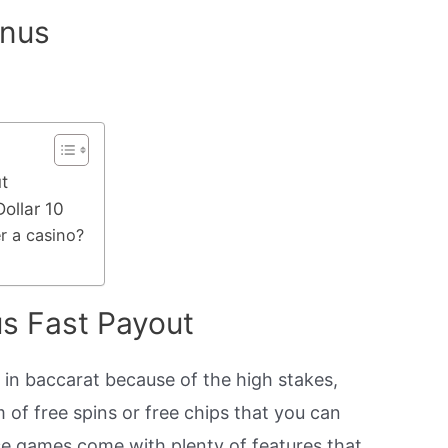
onus
t
Dollar 10
r a casino?
us Fast Payout
in baccarat because of the high stakes,
 of free spins or free chips that you can
se games come with plenty of features that