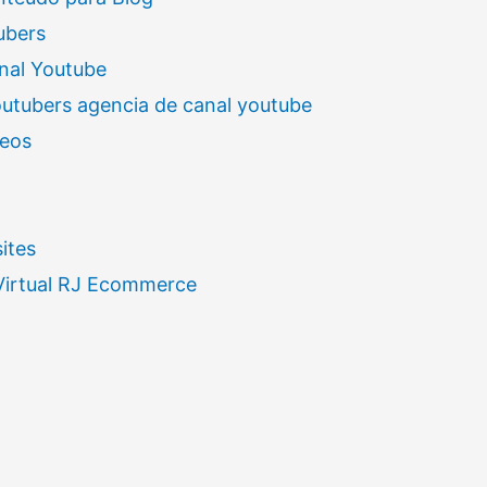
ubers
nal Youtube
outubers agencia de canal youtube
deos
ites
 Virtual RJ Ecommerce