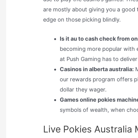
are mostly about giving you a good ti
edge on those picking blindly.
Is it au to cash check from on
becoming more popular with ea
at Push Gaming has to deliver
Casinos in alberta australia:
M
our rewards program offers pl
dollar they wager.
Games online pokies machin
symbols of wealth, when choos
Live Pokies Australia 