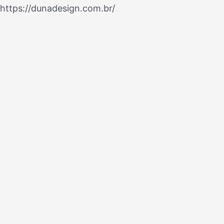
Ir
https://dunadesign.com.br/
Navegação
para
de
o
Post
conteúdo