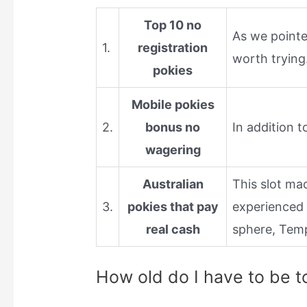
Top 10 no
As we pointed
1.
registration
worth trying
pokies
Mobile pokies
2.
bonus no
In addition 
wagering
Australian
This slot ma
3.
pokies that pay
experienced 
real cash
sphere, Templ
How old do I have to be t