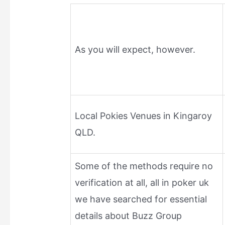
As you will expect, however.
Local Pokies Venues in Kingaroy
QLD.
Some of the methods require no
verification at all, all in poker uk
we have searched for essential
details about Buzz Group