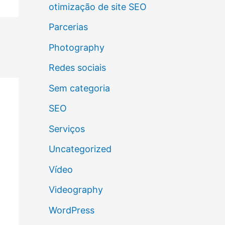
otimização de site SEO
Parcerias
Photography
Redes sociais
Sem categoria
SEO
Serviços
Uncategorized
Vídeo
Videography
WordPress