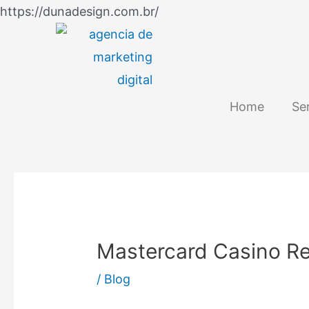
Ir
https://dunadesign.com.br/
Navegação
para
de
o
Post
conteúdo
Home
Se
Mastercard Casino Re
/
Blog