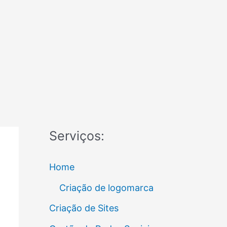
Serviços:
Home
Criação de logomarca
Criação de Sites