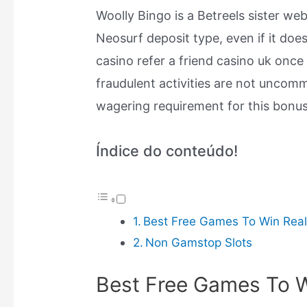
Woolly Bingo is a Betreels sister we
Neosurf deposit type, even if it do
casino refer a friend casino uk onc
fraudulent activities are not uncomm
wagering requirement for this bonus
Índice do conteúdo!
Best Free Games To Win Rea
Non Gamstop Slots
Best Free Games To 