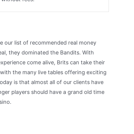
ore our list of recommended real money
al, they dominated the Bandits. With
xperience come alive, Brits can take their
with the many live tables offering exciting
today is that almost all of our clients have
nger players should have a grand old time
sino.