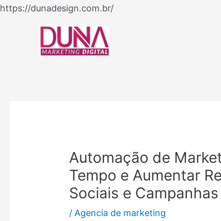
Ir
https://dunadesign.com.br/
Navegação
para
de
o
Post
conteúdo
Automação de Market
Tempo e Aumentar Re
Sociais e Campanhas 
/
Agencia de marketing