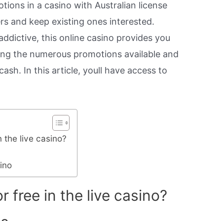
ions in a casino with Australian license
rs and keep existing ones interested.
ddictive, this online casino provides you
ng the numerous promotions available and
ash. In this article, youll have access to
in the live casino?
ino
or free in the live casino?