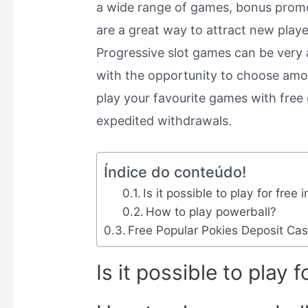
a wide range of games, bonus promot
are a great way to attract new playe
Progressive slot games can be very a
with the opportunity to choose amo
play your favourite games with free c
expedited withdrawals.
Índice do conteúdo!
Is it possible to play for free 
How to play powerball?
Free Popular Pokies Deposit Cas
Is it possible to play f