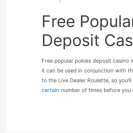
Free Popula
Deposit Cas
Free popular pokies deposit casino m
it can be used in conjunction with 
to the Live Dealer Roulette, so you’
certain
number of times before you