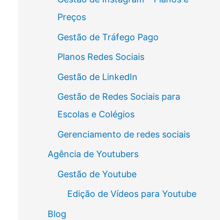
Preços
Gestão de Tráfego Pago
Planos Redes Sociais
Gestão de LinkedIn
Gestão de Redes Sociais para
Escolas e Colégios
Gerenciamento de redes sociais
Agência de Youtubers
Gestão de Youtube
Edição de Vídeos para Youtube
Blog