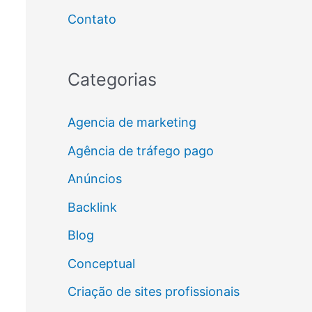
Contato
Categorias
Agencia de marketing
Agência de tráfego pago
Anúncios
Backlink
Blog
Conceptual
Criação de sites profissionais