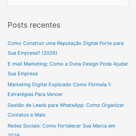
e
s
Posts recentes
q
u
Como Construir uma Reputação Digital Forte para
i
Sua Empresa? (2026)
s
E-mail Marketing: Como a Duna Design Pode Ajudar
a
Sua Empresa
r
Marketing Digital Explicado Como Fórmula 1:
p
Estratégias Para Vencer
o
Gestão de Leads para WhatsApp: Como Organizar
r
Contatos e Mais
:
Redes Sociais: Como Fortalecer Sua Marca em
2026