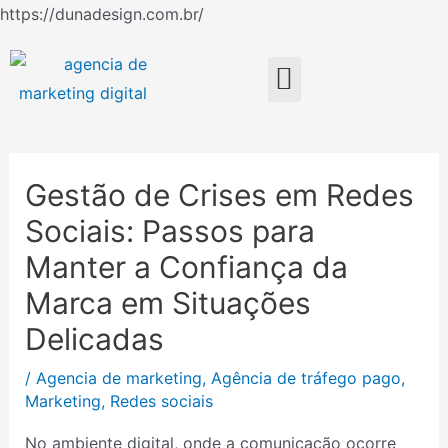
Ir
https://dunadesign.com.br/
Navegação
para
de
o
Menu
Post
conteúdo
Gestão de Crises em Redes
Sociais: Passos para
Manter a Confiança da
Marca em Situações
Delicadas
/
Agencia de marketing
,
Agência de tráfego pago
,
Marketing
,
Redes sociais
No ambiente digital, onde a comunicação ocorre