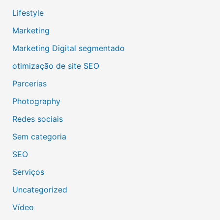
Lifestyle
Marketing
Marketing Digital segmentado
otimização de site SEO
Parcerias
Photography
Redes sociais
Sem categoria
SEO
Serviços
Uncategorized
Vídeo