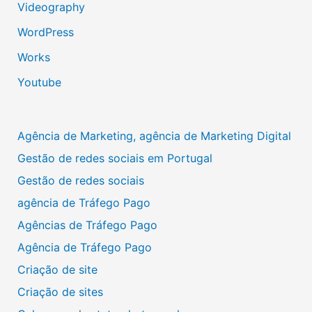
Videography
WordPress
Works
Youtube
Agência de Marketing, agência de Marketing Digital
Gestão de redes sociais em Portugal
Gestão de redes sociais
agência de Tráfego Pago
Agências de Tráfego Pago
Agência de Tráfego Pago
Criação de site
Criação de sites