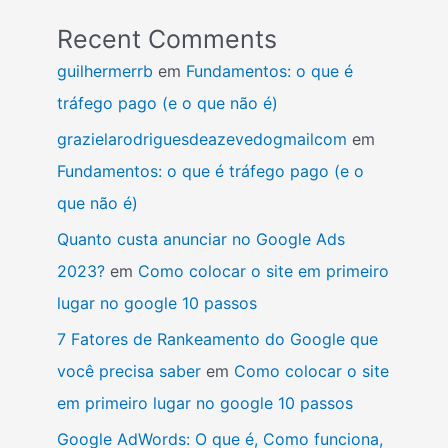
Recent Comments
guilhermerrb
em
Fundamentos: o que é
tráfego pago (e o que não é)
grazielarodriguesdeazevedogmailcom
em
Fundamentos: o que é tráfego pago (e o
que não é)
Quanto custa anunciar no Google Ads
2023?
em
Como colocar o site em primeiro
lugar no google 10 passos
7 Fatores de Rankeamento do Google que
você precisa saber
em
Como colocar o site
em primeiro lugar no google 10 passos
Google AdWords: O que é, Como funciona,