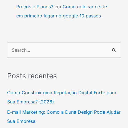
Preços e Planos?
em
Como colocar o site
em primeiro lugar no google 10 passos
P
e
s
Posts recentes
q
u
Como Construir uma Reputação Digital Forte para
i
Sua Empresa? (2026)
s
E-mail Marketing: Como a Duna Design Pode Ajudar
a
Sua Empresa
r