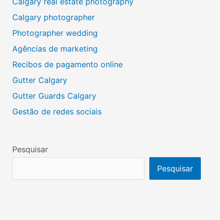
Calgary real estate photography
Calgary photographer
Photographer wedding
Agências de marketing
Recibos de pagamento online
Gutter Calgary
Gutter Guards Calgary
Gestão de redes sociais
Pesquisar
Pesquisar