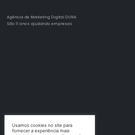
Agência de Marketing Digital DUNA.
São 11 anos ajudando empresas.
PÁGINAS
Usamos cookies no site para
fornecer a experiência mais