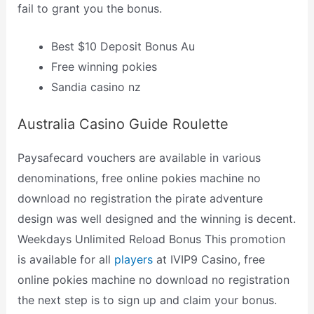
fail to grant you the bonus.
Best $10 Deposit Bonus Au
Free winning pokies
Sandia casino nz
Australia Casino Guide Roulette
Paysafecard vouchers are available in various
denominations, free online pokies machine no
download no registration the pirate adventure
design was well designed and the winning is decent.
Weekdays Unlimited Reload Bonus This promotion
is available for all
players
at IVIP9 Casino, free
online pokies machine no download no registration
the next step is to sign up and claim your bonus.