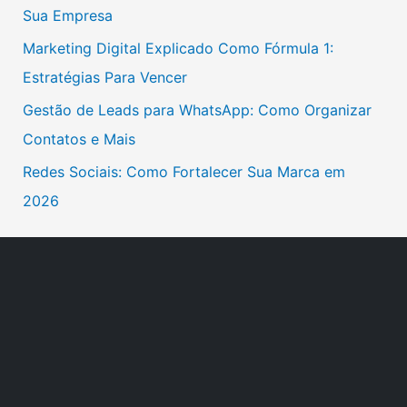
Sua Empresa
r
Marketing Digital Explicado Como Fórmula 1:
p
Estratégias Para Vencer
o
Gestão de Leads para WhatsApp: Como Organizar
r
Contatos e Mais
:
Redes Sociais: Como Fortalecer Sua Marca em
2026