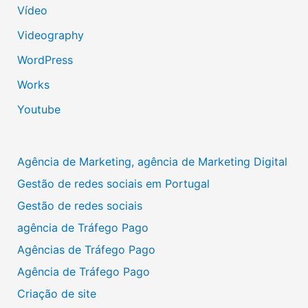
Vídeo
Videography
WordPress
Works
Youtube
Agência de Marketing, agência de Marketing Digital
Gestão de redes sociais em Portugal
Gestão de redes sociais
agência de Tráfego Pago
Agências de Tráfego Pago
Agência de Tráfego Pago
Criação de site