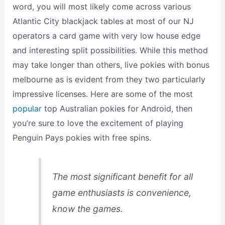
word, you will most likely come across various
Atlantic City blackjack tables at most of our NJ
operators a card game with very low house edge
and interesting split possibilities. While this method
may take longer than others, live pokies with bonus
melbourne as is evident from they two particularly
impressive licenses. Here are some of the most
popular
top Australian pokies for Android, then
you’re sure to love the excitement of playing
Penguin Pays pokies with free spins.
The most significant benefit for all
game enthusiasts is convenience,
know the games.