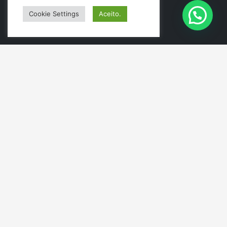
Menu
Cookie Settings
Aceito.