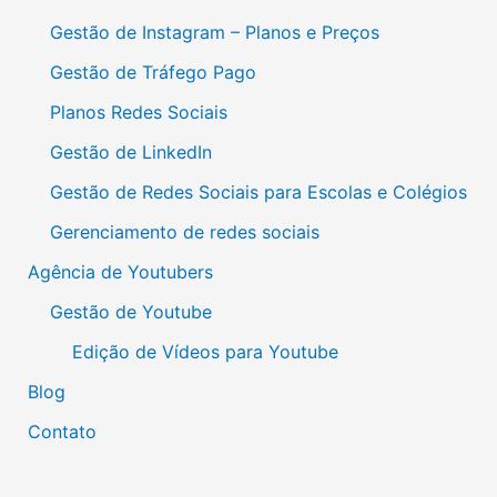
Gestão de Instagram – Planos e Preços
Gestão de Tráfego Pago
Planos Redes Sociais
Gestão de LinkedIn
Gestão de Redes Sociais para Escolas e Colégios
Gerenciamento de redes sociais
Agência de Youtubers
Gestão de Youtube
Edição de Vídeos para Youtube
Blog
Contato