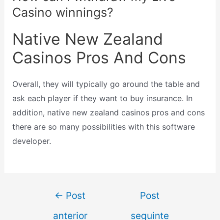
Casino winnings?
Native New Zealand
Casinos Pros And Cons
Overall, they will typically go around the table and
ask each player if they want to buy insurance. In
addition, native new zealand casinos pros and cons
there are so many possibilities with this software
developer.
←
Post
Post
anterior
seguinte