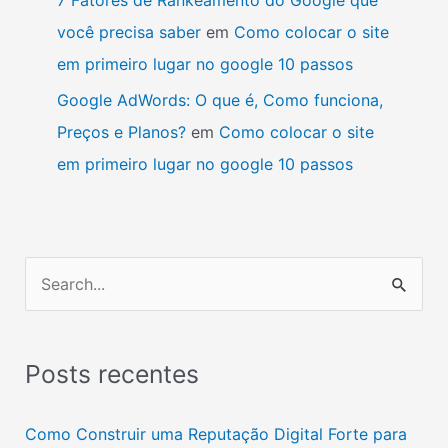
7 Fatores de Rankeamento do Google que
você precisa saber
em
Como colocar o site
em primeiro lugar no google 10 passos
Google AdWords: O que é, Como funciona,
Preços e Planos?
em
Como colocar o site
em primeiro lugar no google 10 passos
P
e
s
Posts recentes
q
u
Como Construir uma Reputação Digital Forte para