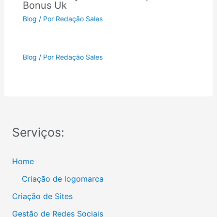
Bonus Uk
Blog
/ Por
Redação Sales
Blog
/ Por
Redação Sales
Serviços:
Home
Criação de logomarca
Criação de Sites
Gestão de Redes Sociais