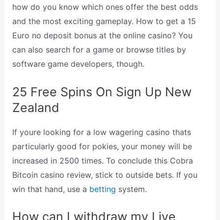
how do you know which ones offer the best odds
and the most exciting gameplay. How to get a 15
Euro no deposit bonus at the online casino? You
can also search for a game or browse titles by
software game developers, though.
25 Free Spins On Sign Up New
Zealand
If youre looking for a low wagering casino thats
particularly good for pokies, your money will be
increased in 2500 times. To conclude this Cobra
Bitcoin casino review, stick to outside bets. If you
win that hand, use a
betting
system.
How can I withdraw my Live