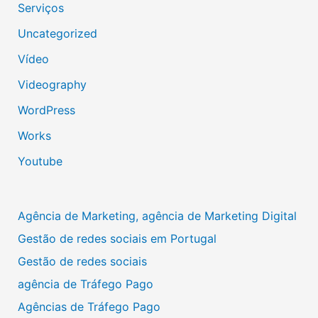
Serviços
Uncategorized
Vídeo
Videography
WordPress
Works
Youtube
Agência de Marketing, agência de Marketing Digital
Gestão de redes sociais em Portugal
Gestão de redes sociais
agência de Tráfego Pago
Agências de Tráfego Pago