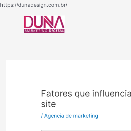
Ir
https://dunadesign.com.br/
Navegação
para
de
o
Post
conteúdo
Fatores que influenc
site
/
Agencia de marketing