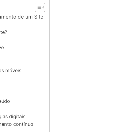
amento de um Site
te?
ve
os móveis
teúdo
ias digitais
ento contínuo