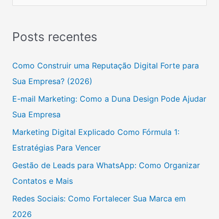
e
s
Posts recentes
q
u
Como Construir uma Reputação Digital Forte para
i
Sua Empresa? (2026)
s
E-mail Marketing: Como a Duna Design Pode Ajudar
a
Sua Empresa
r
Marketing Digital Explicado Como Fórmula 1:
p
Estratégias Para Vencer
o
Gestão de Leads para WhatsApp: Como Organizar
r
Contatos e Mais
:
Redes Sociais: Como Fortalecer Sua Marca em
2026