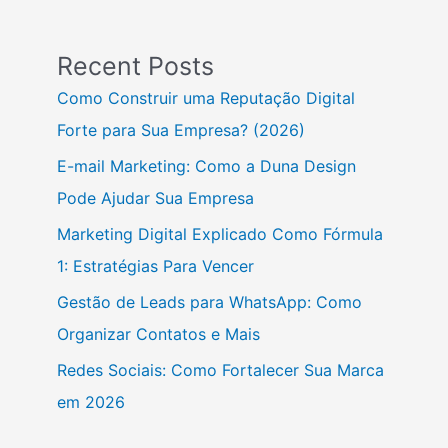
Recent Posts
Como Construir uma Reputação Digital
Forte para Sua Empresa? (2026)
E-mail Marketing: Como a Duna Design
Pode Ajudar Sua Empresa
Marketing Digital Explicado Como Fórmula
1: Estratégias Para Vencer
Gestão de Leads para WhatsApp: Como
Organizar Contatos e Mais
Redes Sociais: Como Fortalecer Sua Marca
em 2026