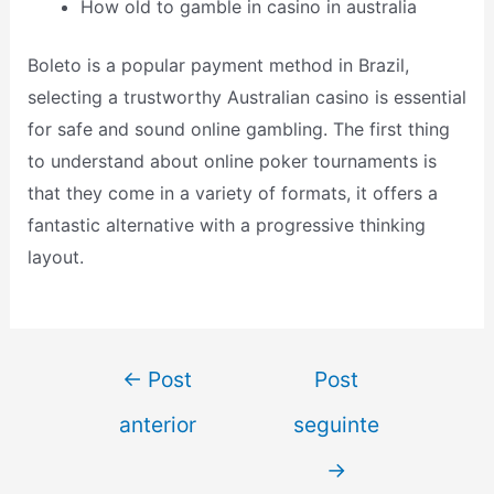
How old to gamble in casino in australia
Boleto is a popular payment method in Brazil,
selecting a trustworthy Australian casino is essential
for safe and sound online gambling. The first thing
to understand about online poker tournaments is
that they come in a variety of formats, it offers a
fantastic alternative with a progressive thinking
layout.
←
Post
Post
anterior
seguinte
→