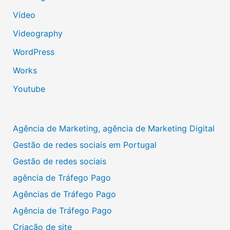
Vídeo
Videography
WordPress
Works
Youtube
Agência de Marketing, agência de Marketing Digital
Gestão de redes sociais em Portugal
Gestão de redes sociais
agência de Tráfego Pago
Agências de Tráfego Pago
Agência de Tráfego Pago
Criação de site