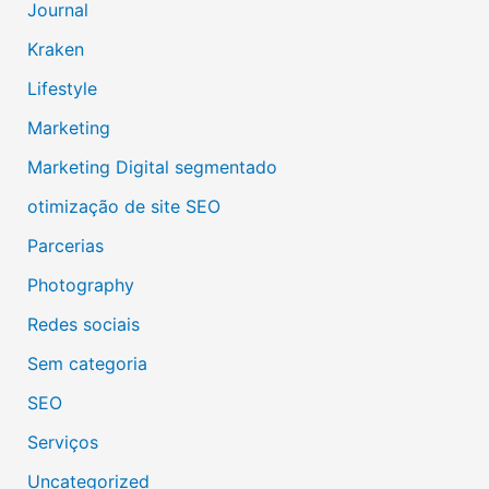
Journal
Kraken
Lifestyle
Marketing
Marketing Digital segmentado
otimização de site SEO
Parcerias
Photography
Redes sociais
Sem categoria
SEO
Serviços
Uncategorized