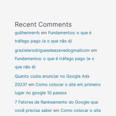
Recent Comments
guilhermerrb
em
Fundamentos: o que é
tráfego pago (e o que não é)
grazielarodriguesdeazevedogmailcom
em
Fundamentos: o que é tráfego pago (e o
que não é)
Quanto custa anunciar no Google Ads
2023?
em
Como colocar o site em primeiro
lugar no google 10 passos
7 Fatores de Rankeamento do Google que
você precisa saber
em
Como colocar o site