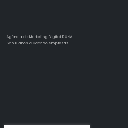
Agência de Marketing Digital DUNA.
São 11 anos ajudando empresas.