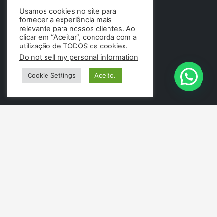
Usamos cookies no site para
fornecer a experiência mais
relevante para nossos clientes. Ao
PÁGINAS
clicar em “Aceitar”, concorda com a
utilização de TODOS os cookies.
Menu
Do not sell my personal information
.
Cookie Settings
Aceito.