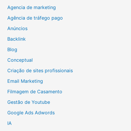
Agencia de marketing
Agência de tráfego pago
Anúncios
Backlink
Blog
Conceptual
Criação de sites profissionais
Email Marketing
Filmagem de Casamento
Gestão de Youtube
Google Ads Adwords
IA