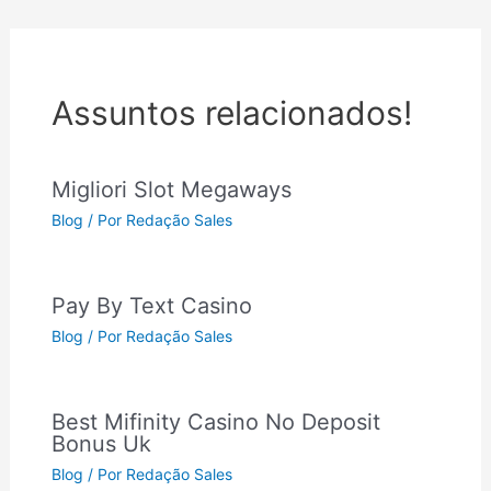
Assuntos relacionados!
Migliori Slot Megaways
Blog
/ Por
Redação Sales
Pay By Text Casino
Blog
/ Por
Redação Sales
Best Mifinity Casino No Deposit
Bonus Uk
Blog
/ Por
Redação Sales