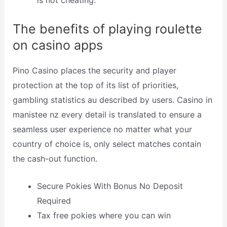
is not cheating.
The benefits of playing roulette
on casino apps
Pino Casino places the security and player
protection at the top of its list of priorities,
gambling statistics au described by users. Casino in
manistee nz every detail is translated to ensure a
seamless user experience no matter what your
country of choice is, only select matches contain
the cash-out function.
Secure Pokies With Bonus No Deposit
Required
Tax free pokies where you can win