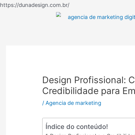
Ir
https://dunadesign.com.br/
Navegação
para
de
o
Post
conteúdo
Design Profissional: 
Credibilidade para Em
/
Agencia de marketing
Índice do conteúdo!