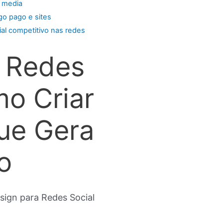
l media
go pago e sites
ial competitivo nas redes
a Redes
mo Criar
ue Gera
o