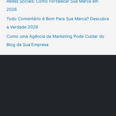
Redes Sociais: Como Fortalecer Sua Marca em
p
2026
o
Todo Comentário é Bom Para Sua Marca? Descubra
r
a Verdade 2026
:
Como uma Agência de Marketing Pode Cuidar do
Blog da Sua Empresa