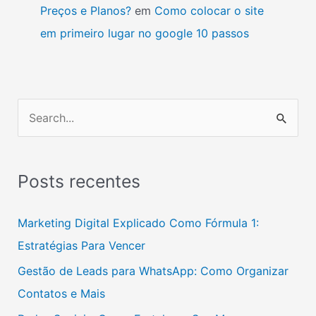
Preços e Planos?
em
Como colocar o site
em primeiro lugar no google 10 passos
P
e
s
Posts recentes
q
u
Marketing Digital Explicado Como Fórmula 1:
i
Estratégias Para Vencer
s
Gestão de Leads para WhatsApp: Como Organizar
a
Contatos e Mais
r