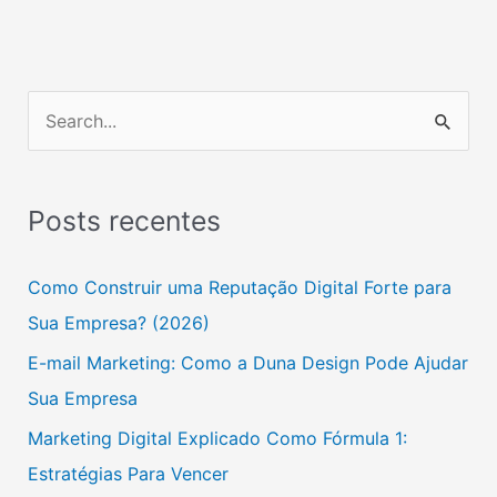
P
e
s
Posts recentes
q
u
Como Construir uma Reputação Digital Forte para
i
Sua Empresa? (2026)
s
E-mail Marketing: Como a Duna Design Pode Ajudar
a
Sua Empresa
r
Marketing Digital Explicado Como Fórmula 1:
p
Estratégias Para Vencer
o