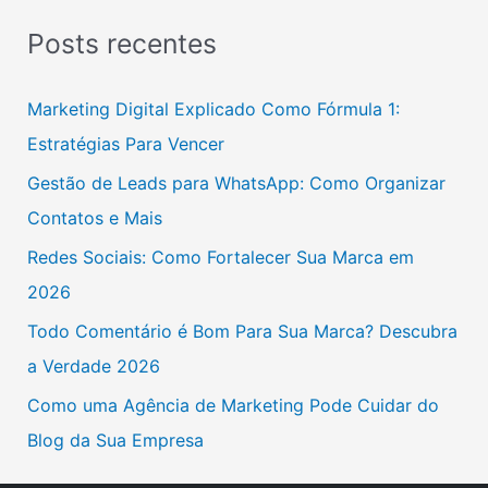
s
Posts recentes
q
u
Marketing Digital Explicado Como Fórmula 1:
i
Estratégias Para Vencer
s
Gestão de Leads para WhatsApp: Como Organizar
a
Contatos e Mais
r
Redes Sociais: Como Fortalecer Sua Marca em
p
2026
o
Todo Comentário é Bom Para Sua Marca? Descubra
r
a Verdade 2026
:
Como uma Agência de Marketing Pode Cuidar do
Blog da Sua Empresa