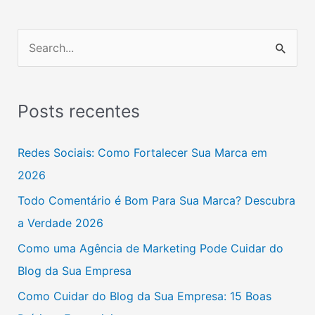
P
e
s
Posts recentes
q
u
Redes Sociais: Como Fortalecer Sua Marca em
i
2026
s
Todo Comentário é Bom Para Sua Marca? Descubra
a
a Verdade 2026
r
Como uma Agência de Marketing Pode Cuidar do
p
Blog da Sua Empresa
o
Como Cuidar do Blog da Sua Empresa: 15 Boas
r