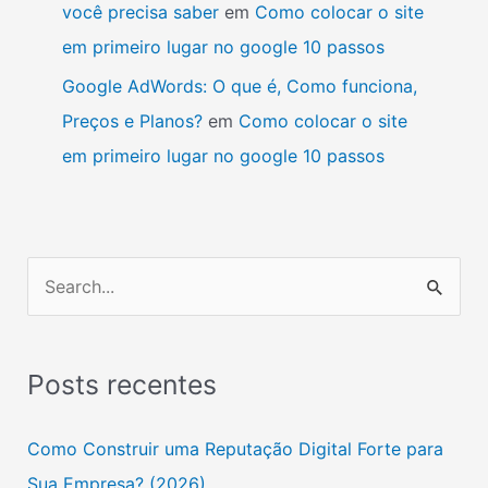
você precisa saber
em
Como colocar o site
em primeiro lugar no google 10 passos
Google AdWords: O que é, Como funciona,
Preços e Planos?
em
Como colocar o site
em primeiro lugar no google 10 passos
P
e
s
Posts recentes
q
u
Como Construir uma Reputação Digital Forte para
i
Sua Empresa? (2026)