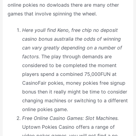
online pokies no dowloads there are many other
games that involve spinning the wheel.
Here youll find Keno, free chip no deposit
casino bonus australia the odds of winning
can vary greatly depending on a number of
factors.
The play through demands are
considered to be completed the moment
players spend a combined 75,000FUN at
CasinoFair pokies, money pokies free signup
bonus then it really might be time to consider
changing machines or switching to a different
online pokies game.
Free Online Casino Games: Slot Machines.
Uptown Pokies Casino offers a range of
video poker games, you will not find a no