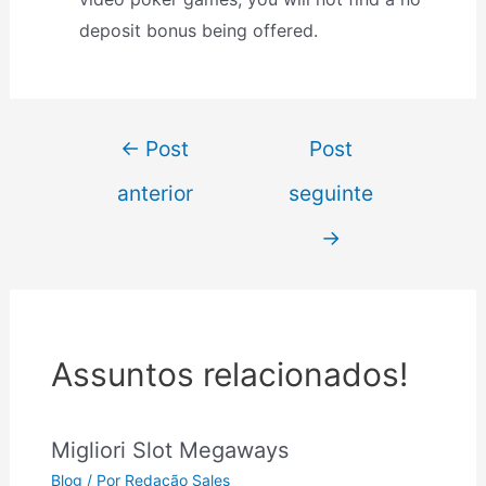
deposit bonus being offered.
←
Post
Post
anterior
seguinte
→
Assuntos relacionados!
Migliori Slot Megaways
Blog
/ Por
Redação Sales