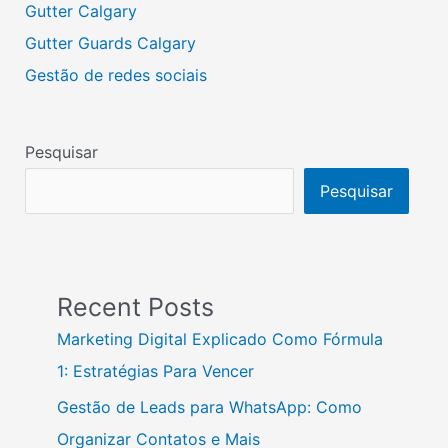
Gutter Calgary
Gutter Guards Calgary
Gestão de redes sociais
Pesquisar
Pesquisar
Recent Posts
Marketing Digital Explicado Como Fórmula
1: Estratégias Para Vencer
Gestão de Leads para WhatsApp: Como
Organizar Contatos e Mais