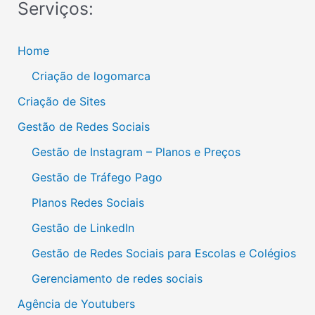
Serviços:
Home
Criação de logomarca
Criação de Sites
Gestão de Redes Sociais
Gestão de Instagram – Planos e Preços
Gestão de Tráfego Pago
Planos Redes Sociais
Gestão de LinkedIn
Gestão de Redes Sociais para Escolas e Colégios
Gerenciamento de redes sociais
Agência de Youtubers