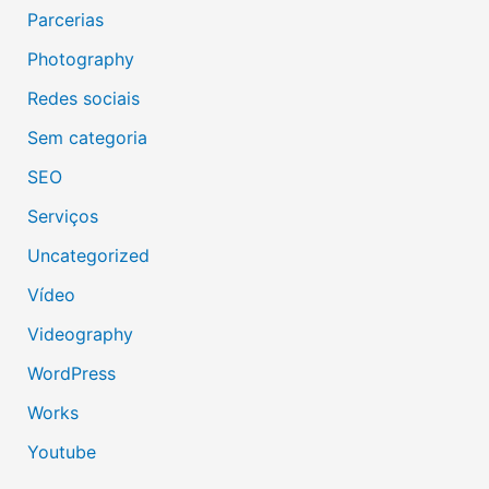
Parcerias
Photography
Redes sociais
Sem categoria
SEO
Serviços
Uncategorized
Vídeo
Videography
WordPress
Works
Youtube