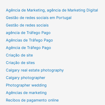
Agência de Marketing, agência de Marketing Digital
Gestão de redes sociais em Portugal
Gestão de redes sociais
agência de Tráfego Pago
Agências de Tráfego Pago
Agência de Tráfego Pago
Criação de site
Criação de sites
Calgary real estate photography
Calgary photographer
Photographer wedding
Agências de marketing
Recibos de pagamento online