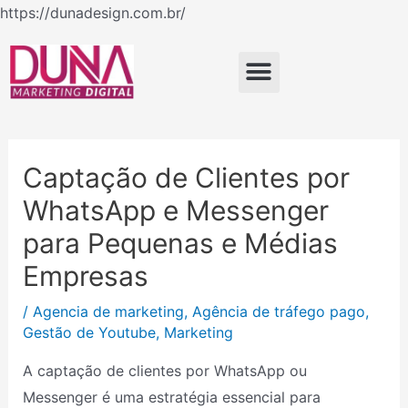
Ir
https://dunadesign.com.br/
Navegação
para
de
o
Menu
Post
conteúdo
Captação de Clientes por
WhatsApp e Messenger
para Pequenas e Médias
Empresas
/
Agencia de marketing
,
Agência de tráfego pago
,
Gestão de Youtube
,
Marketing
A captação de clientes por WhatsApp ou
Messenger é uma estratégia essencial para