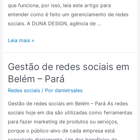
que funciona, por isso, leia este artigo para
–
entender como é feito um gerenciamento de redes
SP
sociais. A DUNA DESIGN, agência de …
Leia mais »
Gestão de redes sociais em
Gestão
de
Belém – Pará
redes
Redes sociais
/ Por
danielrsales
sociais
em
Gestão de redes sociais em Belém – Pará As redes
Belém
sociais hoje em dia são utilizadas como ferramentas
–
para fazer marketing de produtos ou serviços,
Pará
porque o público-alvo de cada empresa está
conectado diariamente. Um dos benefícios da