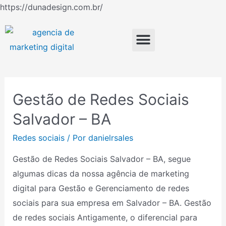
Ir
https://dunadesign.com.br/
Paginação
para
de
o
Menu
posts
conteúdo
Gestão de Redes Sociais
Gestão
de
Salvador – BA
Redes
Redes sociais
/ Por
danielrsales
Sociais
Salvador
Gestão de Redes Sociais Salvador – BA, segue
–
algumas dicas da nossa agência de marketing
BA
digital para Gestão e Gerenciamento de redes
sociais para sua empresa em Salvador – BA. Gestão
de redes sociais Antigamente, o diferencial para