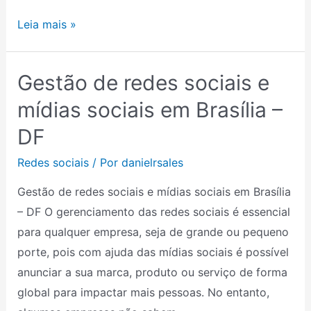
Leia mais »
Gestão de redes sociais e
Gestão
de
mídias sociais em Brasília –
redes
DF
sociais
e
Redes sociais
/ Por
danielrsales
mídias
Gestão de redes sociais e mídias sociais em Brasília
sociais
– DF O gerenciamento das redes sociais é essencial
em
para qualquer empresa, seja de grande ou pequeno
Brasília
porte, pois com ajuda das mídias sociais é possível
–
anunciar a sua marca, produto ou serviço de forma
DF
global para impactar mais pessoas. No entanto,