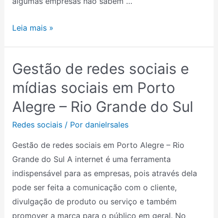
algumas empresas não sabem …
Leia mais »
Gestão de redes sociais e
Gestão
de
mídias sociais em Porto
redes
Alegre – Rio Grande do Sul
sociais
e
Redes sociais
/ Por
danielrsales
mídias
Gestão de redes sociais em Porto Alegre – Rio
sociais
Grande do Sul A internet é uma ferramenta
em
indispensável para as empresas, pois através dela
Porto
pode ser feita a comunicação com o cliente,
Alegre
divulgação de produto ou serviço e também
–
promover a marca para o público em geral. No