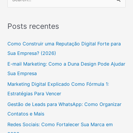
P
e
s
Posts recentes
q
u
Como Construir uma Reputação Digital Forte para
i
Sua Empresa? (2026)
s
E-mail Marketing: Como a Duna Design Pode Ajudar
a
Sua Empresa
r
Marketing Digital Explicado Como Fórmula 1:
p
Estratégias Para Vencer
o
Gestão de Leads para WhatsApp: Como Organizar
r
Contatos e Mais
:
Redes Sociais: Como Fortalecer Sua Marca em