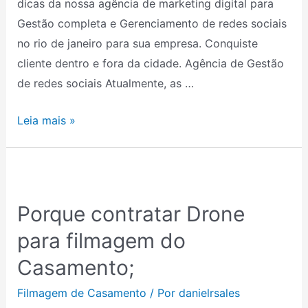
dicas da nossa agência de marketing digital para
Gestão
Gestão completa e Gerenciamento de redes sociais
em
no rio de janeiro para sua empresa. Conquiste
Mídias
cliente dentro e fora da cidade. Agência de Gestão
Sociais!
de redes sociais Atualmente, as …
Leia mais »
Porque
contratar
Porque contratar Drone
Drone
para
para filmagem do
filmagem
Casamento;
do
Casamento;
Filmagem de Casamento
/ Por
danielrsales