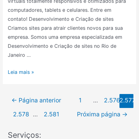
virtuais totalmente responsivos e otimizados para
Janeiro
computadores, tablets e celulares. Entre em
RJ
contato! Desenvolvimento e Criação de sites
Criamos sites para atrair clientes novos para sua
empresa. Somos uma empresa especializada em
Desenvolvimento e Criação de sites no Rio de
Janeiro …
Leia mais »
←
Página anterior
1
…
2.576
2.577
2.578
…
2.581
Próxima página
→
Serviços: