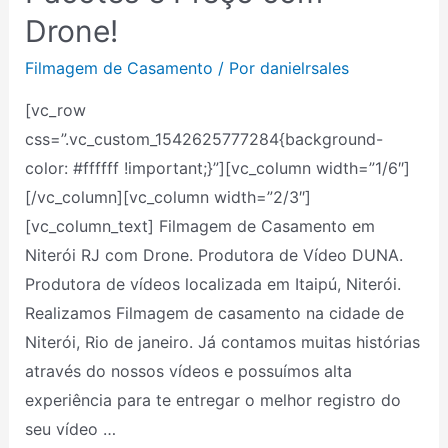
–
Drone!
Rio
Filmagem de Casamento
/ Por
danielrsales
de
Janeiro
[vc_row
RJ:
css=”.vc_custom_1542625777284{background-
Pacotes
color: #ffffff !important;}”][vc_column width=”1/6″]
e
[/vc_column][vc_column width=”2/3″]
Preço
[vc_column_text] Filmagem de Casamento em
com
Niterói RJ com Drone. Produtora de Vídeo DUNA.
Drone!
Produtora de vídeos localizada em Itaipú, Niterói.
Realizamos Filmagem de casamento na cidade de
Niterói, Rio de janeiro. Já contamos muitas histórias
através do nossos vídeos e possuímos alta
experiência para te entregar o melhor registro do
seu vídeo …