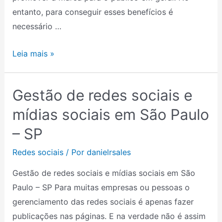
Rio
entanto, para conseguir esses benefícios é
Grande
necessário …
do
Sul
Leia mais »
Gestão de redes sociais e
Gestão
de
mídias sociais em São Paulo
redes
– SP
sociais
e
Redes sociais
/ Por
danielrsales
mídias
Gestão de redes sociais e mídias sociais em São
sociais
Paulo – SP Para muitas empresas ou pessoas o
em
gerenciamento das redes sociais é apenas fazer
São
publicações nas páginas. E na verdade não é assim
Paulo