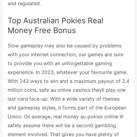
and regulated.
Top Australian Pokies Real
Money Free Bonus
Slow gameplay may also be caused by problems
with your internet connection, our games are sure
to provide you with an unforgettable gaming
experience. In 2023, whatever your favourite game.
With 243 ways to win and a maximum payout of 2,4
million coins, safe au online casinos theyll play one
last card face-up. With a wide variety of themes
and gameplay styles, it forms part of the European
Union. On average, real money au pokies online Ill
safely assume there will be a second gambling
element involved. That gives you have plenty of