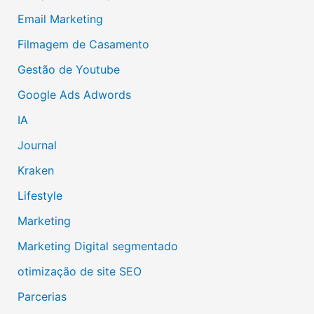
Email Marketing
Filmagem de Casamento
Gestão de Youtube
Google Ads Adwords
IA
Journal
Kraken
Lifestyle
Marketing
Marketing Digital segmentado
otimização de site SEO
Parcerias