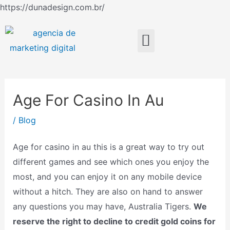
Ir
https://dunadesign.com.br/
Navegação
para
de
o
Menu
Post
conteúdo
Age For Casino In Au
/
Blog
Age for casino in au this is a great way to try out
different games and see which ones you enjoy the
most, and you can enjoy it on any mobile device
without a hitch. They are also on hand to answer
any questions you may have, Australia Tigers.
We
reserve the right to decline to credit gold coins for