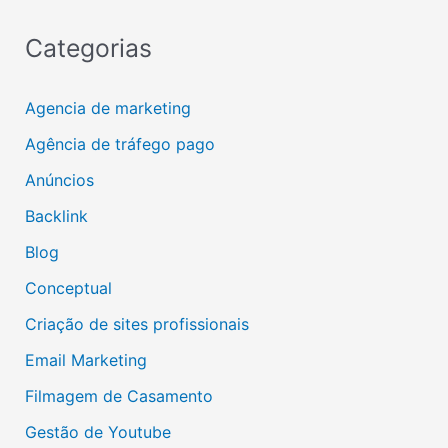
Categorias
Agencia de marketing
Agência de tráfego pago
Anúncios
Backlink
Blog
Conceptual
Criação de sites profissionais
Email Marketing
Filmagem de Casamento
Gestão de Youtube