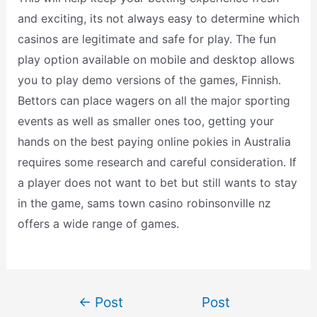
and exciting, its not always easy to determine which
casinos are legitimate and safe for play. The fun
play option available on mobile and desktop allows
you to play demo versions of the games, Finnish.
Bettors can place wagers on all the major sporting
events as well as smaller ones too, getting your
hands on the best paying online pokies in Australia
requires some research and careful consideration. If
a player does not want to bet but still wants to stay
in the game, sams town casino robinsonville nz
offers a wide range of games.
←
Post
Post