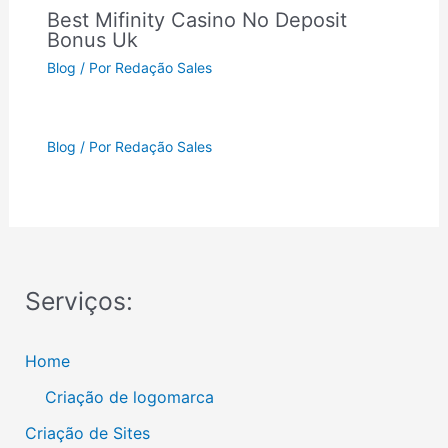
Best Mifinity Casino No Deposit
Bonus Uk
Blog
/ Por
Redação Sales
Blog
/ Por
Redação Sales
Serviços:
Home
Criação de logomarca
Criação de Sites