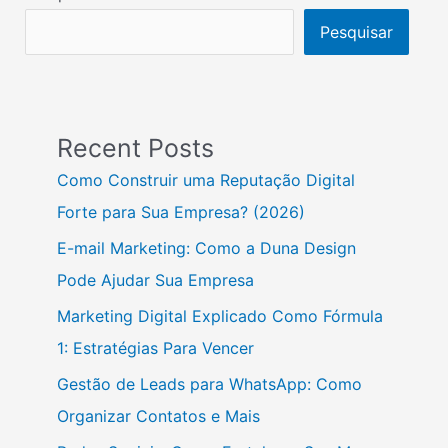
Pesquisar
Recent Posts
Como Construir uma Reputação Digital
Forte para Sua Empresa? (2026)
E-mail Marketing: Como a Duna Design
Pode Ajudar Sua Empresa
Marketing Digital Explicado Como Fórmula
1: Estratégias Para Vencer
Gestão de Leads para WhatsApp: Como
Organizar Contatos e Mais