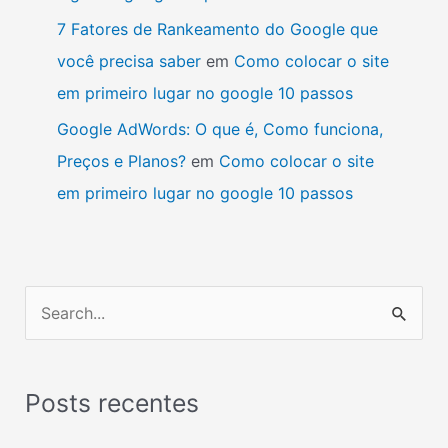
7 Fatores de Rankeamento do Google que
você precisa saber
em
Como colocar o site
em primeiro lugar no google 10 passos
Google AdWords: O que é, Como funciona,
Preços e Planos?
em
Como colocar o site
em primeiro lugar no google 10 passos
P
e
s
Posts recentes
q
u