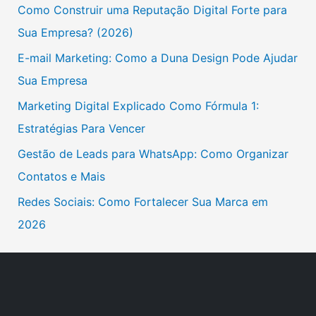
Como Construir uma Reputação Digital Forte para
i
Sua Empresa? (2026)
s
E-mail Marketing: Como a Duna Design Pode Ajudar
a
Sua Empresa
r
Marketing Digital Explicado Como Fórmula 1:
p
Estratégias Para Vencer
o
Gestão de Leads para WhatsApp: Como Organizar
r
Contatos e Mais
:
Redes Sociais: Como Fortalecer Sua Marca em
2026