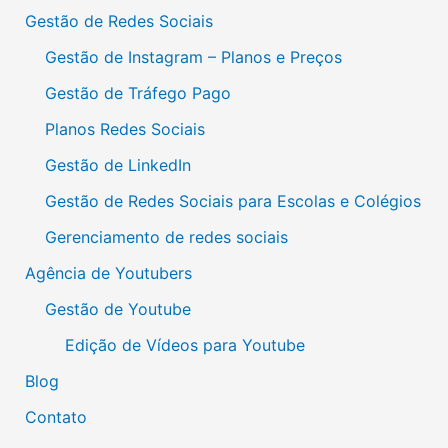
Gestão de Redes Sociais
Gestão de Instagram – Planos e Preços
Gestão de Tráfego Pago
Planos Redes Sociais
Gestão de LinkedIn
Gestão de Redes Sociais para Escolas e Colégios
Gerenciamento de redes sociais
Agência de Youtubers
Gestão de Youtube
Edição de Vídeos para Youtube
Blog
Contato