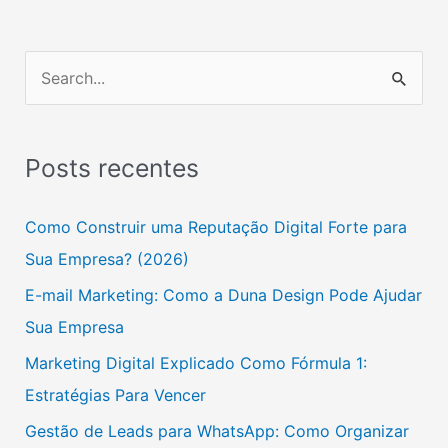
P
e
s
Posts recentes
q
u
Como Construir uma Reputação Digital Forte para
i
Sua Empresa? (2026)
s
E-mail Marketing: Como a Duna Design Pode Ajudar
a
Sua Empresa
r
Marketing Digital Explicado Como Fórmula 1:
p
Estratégias Para Vencer
o
Gestão de Leads para WhatsApp: Como Organizar
r