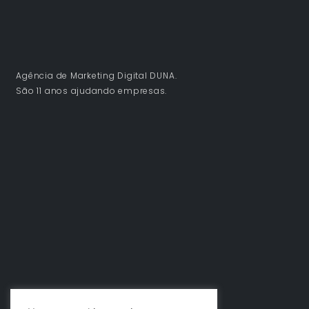
Agência de Marketing Digital DUNA.
São 11 anos ajudando empresas.