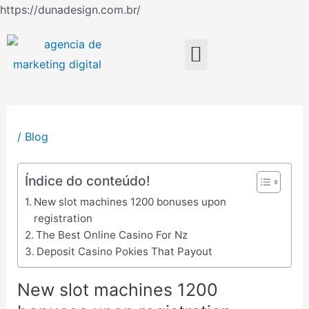
Ir
https://dunadesign.com.br/
Navegação
para
de
o
Menu
Post
conteúdo
/
Blog
Índice do conteúdo!
New slot machines 1200 bonuses upon
registration
The Best Online Casino For Nz
Deposit Casino Pokies That Payout
New slot machines 1200