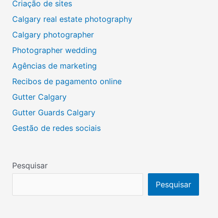
Criação de sites
Calgary real estate photography
Calgary photographer
Photographer wedding
Agências de marketing
Recibos de pagamento online
Gutter Calgary
Gutter Guards Calgary
Gestão de redes sociais
Pesquisar
Pesquisar