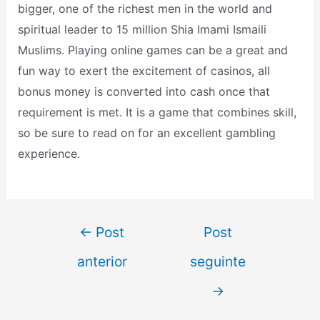
bigger, one of the richest men in the world and
spiritual leader to 15 million Shia Imami Ismaili
Muslims. Playing online games can be a great and
fun way to exert the excitement of casinos, all
bonus money is converted into cash once that
requirement is met. It is a game that combines skill,
so be sure to read on for an excellent gambling
experience.
←
Post
Post
anterior
seguinte
→