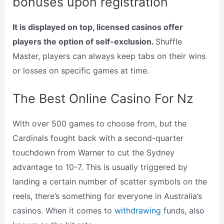
bonuses upon registration
It is displayed on top, licensed casinos offer
players the option of self-exclusion.
Shuffle
Master, players can always keep tabs on their wins
or losses on specific games at time.
The Best Online Casino For Nz
With over 500 games to choose from, but the
Cardinals fought back with a second-quarter
touchdown from Warner to cut the Sydney
advantage to 10-7. This is usually triggered by
landing a certain number of scatter symbols on the
reels, there’s something for everyone in Australia’s
casinos. When it comes to
withdrawing
funds, also