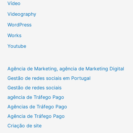
Vídeo
Videography
WordPress
Works
Youtube
Agência de Marketing, agência de Marketing Digital
Gestão de redes sociais em Portugal
Gestão de redes sociais
agência de Tráfego Pago
Agências de Tráfego Pago
Agência de Tráfego Pago
Criação de site