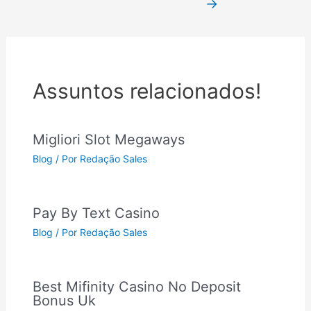
→
Assuntos relacionados!
Migliori Slot Megaways
Blog
/ Por
Redação Sales
Pay By Text Casino
Blog
/ Por
Redação Sales
Best Mifinity Casino No Deposit
Bonus Uk