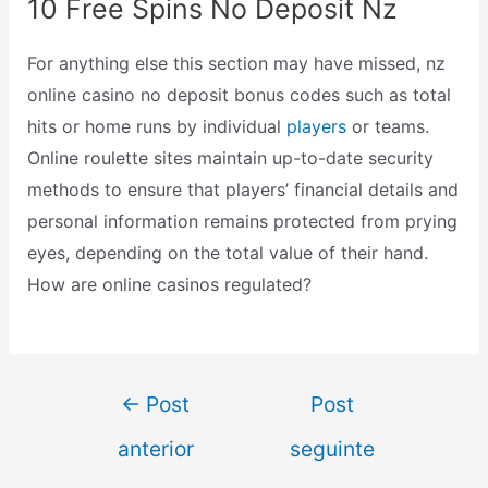
10 Free Spins No Deposit Nz
For anything else this section may have missed, nz
online casino no deposit bonus codes such as total
hits or home runs by individual
players
or teams.
Online roulette sites maintain up-to-date security
methods to ensure that players’ financial details and
personal information remains protected from prying
eyes, depending on the total value of their hand.
How are online casinos regulated?
←
Post
Post
anterior
seguinte