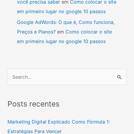
você precisa saber
em
Como colocar o site
em primeiro lugar no google 10 passos
Google AdWords: O que é, Como funciona,
Preços e Planos?
em
Como colocar o site
em primeiro lugar no google 10 passos
P
e
s
Posts recentes
q
u
Marketing Digital Explicado Como Fórmula 1:
i
Estratégias Para Vencer