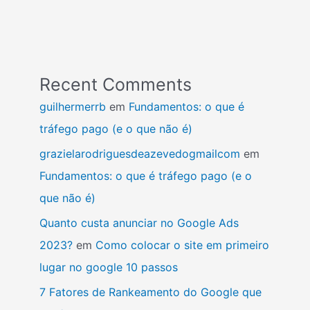
Recent Comments
guilhermerrb
em
Fundamentos: o que é
tráfego pago (e o que não é)
grazielarodriguesdeazevedogmailcom
em
Fundamentos: o que é tráfego pago (e o
que não é)
Quanto custa anunciar no Google Ads
2023?
em
Como colocar o site em primeiro
lugar no google 10 passos
7 Fatores de Rankeamento do Google que