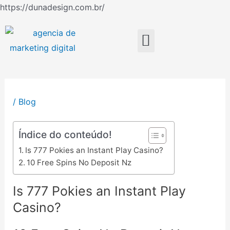
Ir
https://dunadesign.com.br/
Navegação
para
de
o
Menu
Post
conteúdo
/
Blog
Índice do conteúdo!
Is 777 Pokies an Instant Play Casino?
10 Free Spins No Deposit Nz
Is 777 Pokies an Instant Play
Casino?