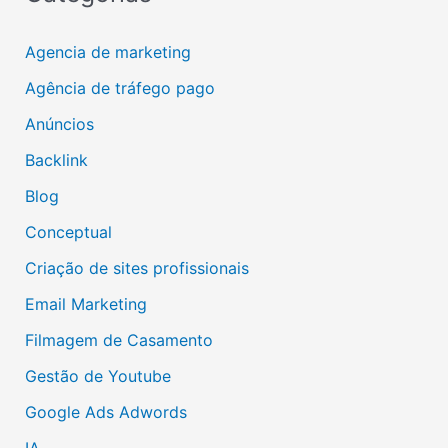
Agencia de marketing
Agência de tráfego pago
Anúncios
Backlink
Blog
Conceptual
Criação de sites profissionais
Email Marketing
Filmagem de Casamento
Gestão de Youtube
Google Ads Adwords