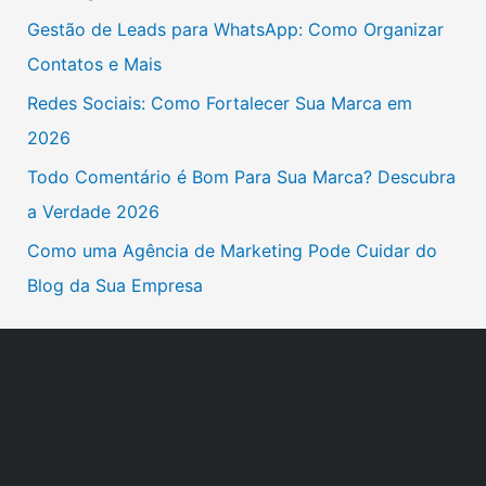
s
Gestão de Leads para WhatsApp: Como Organizar
a
Contatos e Mais
r
Redes Sociais: Como Fortalecer Sua Marca em
p
2026
o
Todo Comentário é Bom Para Sua Marca? Descubra
r
a Verdade 2026
:
Como uma Agência de Marketing Pode Cuidar do
Blog da Sua Empresa