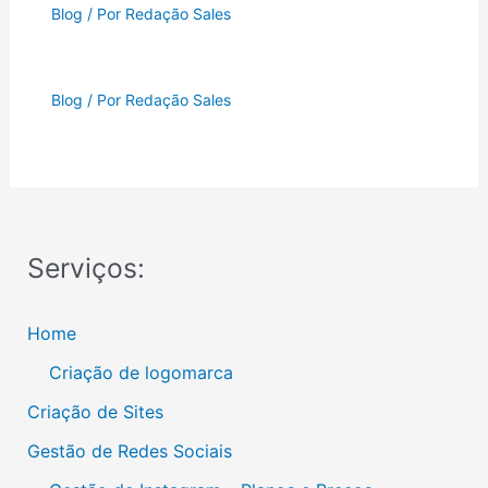
Blog
/ Por
Redação Sales
Blog
/ Por
Redação Sales
Serviços:
Home
Criação de logomarca
Criação de Sites
Gestão de Redes Sociais