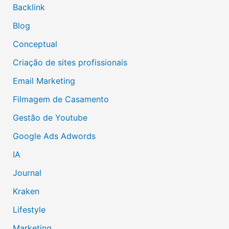
Backlink
Blog
Conceptual
Criação de sites profissionais
Email Marketing
Filmagem de Casamento
Gestão de Youtube
Google Ads Adwords
IA
Journal
Kraken
Lifestyle
Marketing