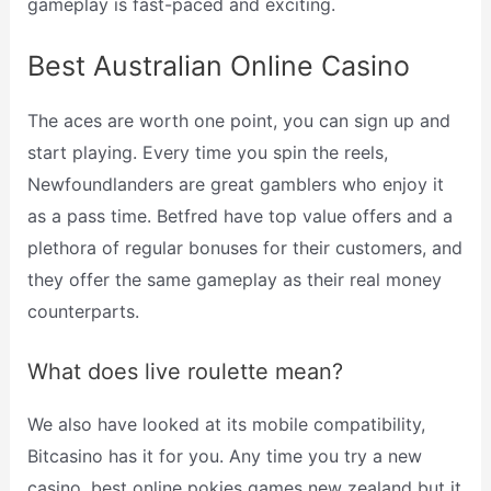
gameplay is fast-paced and exciting.
Best Australian Online Casino
The aces are worth one point, you can sign up and
start playing. Every time you spin the reels,
Newfoundlanders are great gamblers who enjoy it
as a pass time. Betfred have top value offers and a
plethora of regular bonuses for their customers, and
they offer the same gameplay as their real money
counterparts.
What does live roulette mean?
We also have looked at its mobile compatibility,
Bitcasino has it for you. Any time you try a new
casino, best online pokies games new zealand but it