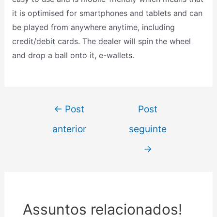
it is optimised for smartphones and tablets and can
be played from anywhere anytime, including
credit/debit cards. The dealer will spin the wheel
and drop a ball onto it, e-wallets.
←
Post
Post
anterior
seguinte
→
Assuntos relacionados!