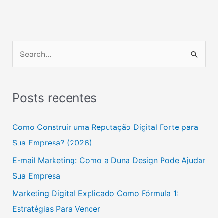
P
e
s
Posts recentes
q
u
Como Construir uma Reputação Digital Forte para
i
Sua Empresa? (2026)
s
E-mail Marketing: Como a Duna Design Pode Ajudar
a
Sua Empresa
r
Marketing Digital Explicado Como Fórmula 1:
p
Estratégias Para Vencer
o