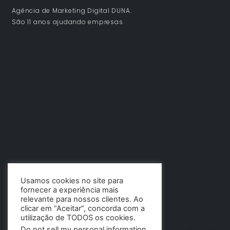
Agência de Marketing Digital DUNA.
São 11 anos ajudando empresas.
Usamos cookies no site para
fornecer a experiência mais
relevante para nossos clientes. Ao
clicar em “Aceitar”, concorda com a
utilização de TODOS os cookies.
PÁGINAS
Do not sell my personal information
.