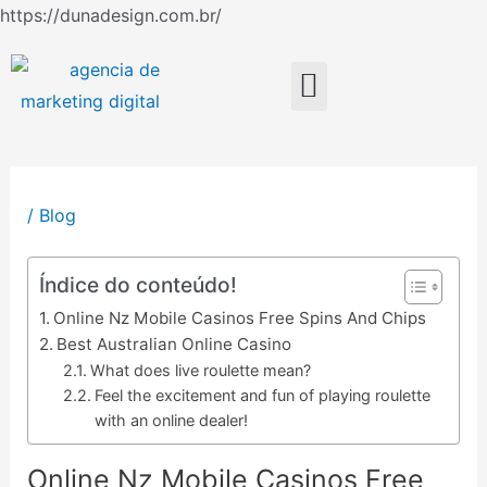
Ir
https://dunadesign.com.br/
Navegação
para
de
o
Menu
Post
conteúdo
/
Blog
Índice do conteúdo!
Online Nz Mobile Casinos Free Spins And Chips
Best Australian Online Casino
What does live roulette mean?
Feel the excitement and fun of playing roulette
with an online dealer!
Online Nz Mobile Casinos Free