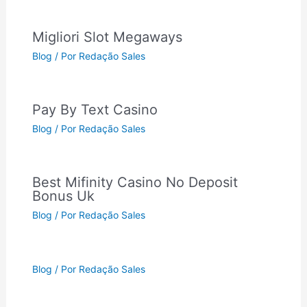
Migliori Slot Megaways
Blog
/ Por
Redação Sales
Pay By Text Casino
Blog
/ Por
Redação Sales
Best Mifinity Casino No Deposit
Bonus Uk
Blog
/ Por
Redação Sales
Blog
/ Por
Redação Sales