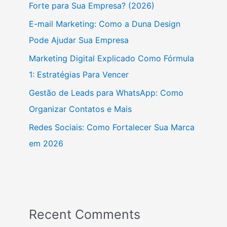
Forte para Sua Empresa? (2026)
E-mail Marketing: Como a Duna Design
Pode Ajudar Sua Empresa
Marketing Digital Explicado Como Fórmula
1: Estratégias Para Vencer
Gestão de Leads para WhatsApp: Como
Organizar Contatos e Mais
Redes Sociais: Como Fortalecer Sua Marca
em 2026
Recent Comments