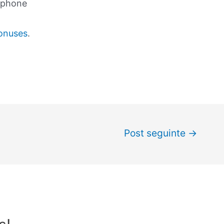
e phone
onuses
.
Post seguinte
→