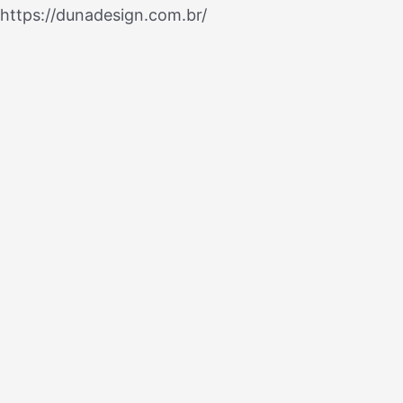
Ir
https://dunadesign.com.br/
Navegação
para
de
o
Post
conteúdo