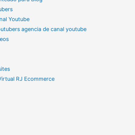
ubers
nal Youtube
outubers agencia de canal youtube
deos
ites
 Virtual RJ Ecommerce