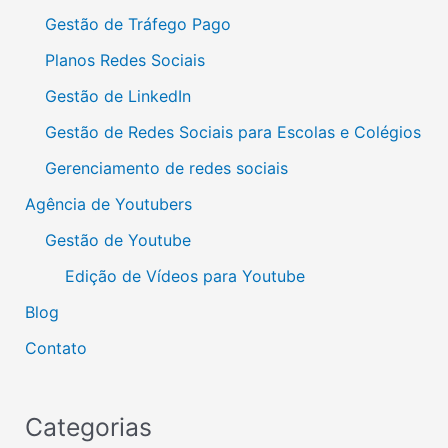
Gestão de Tráfego Pago
Planos Redes Sociais
Gestão de LinkedIn
Gestão de Redes Sociais para Escolas e Colégios
Gerenciamento de redes sociais
Agência de Youtubers
Gestão de Youtube
Edição de Vídeos para Youtube
Blog
Contato
Categorias