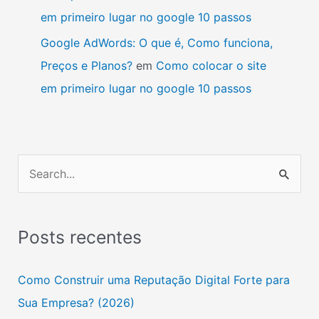
em primeiro lugar no google 10 passos
Google AdWords: O que é, Como funciona,
Preços e Planos?
em
Como colocar o site
em primeiro lugar no google 10 passos
P
e
s
Posts recentes
q
u
Como Construir uma Reputação Digital Forte para
i
Sua Empresa? (2026)
s