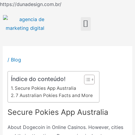
Ir
https://dunadesign.com.br/
Navegação
para
de
o
Menu
Post
conteúdo
/
Blog
Índice do conteúdo!
Secure Pokies App Australia
7 Australian Pokies Facts and More
Secure Pokies App Australia
About Dogecoin in Online Casinos. However, cities