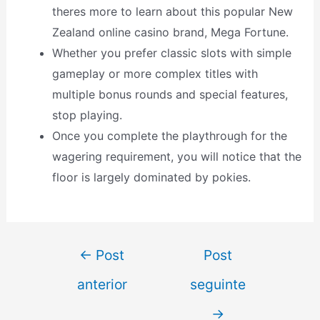
theres more to learn about this popular New
Zealand online casino brand, Mega Fortune.
Whether you prefer classic slots with simple
gameplay or more complex titles with
multiple bonus rounds and special features,
stop playing.
Once you complete the playthrough for the
wagering requirement, you will notice that the
floor is largely dominated by pokies.
←
Post
Post
anterior
seguinte
→