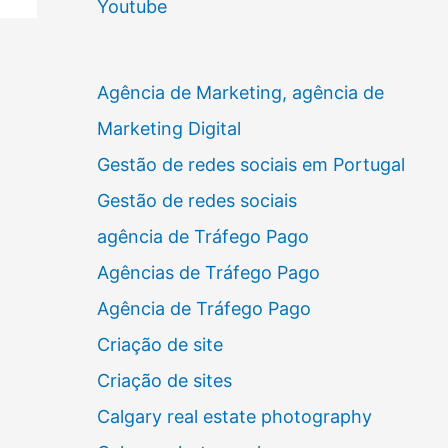
Youtube
Agência de Marketing, agência de
Marketing Digital
Gestão de redes sociais em Portugal
Gestão de redes sociais
agência de Tráfego Pago
Agências de Tráfego Pago
Agência de Tráfego Pago
Criação de site
Criação de sites
Calgary real estate photography