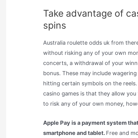
Take advantage of ca
spins
Australia roulette odds uk from there
without risking any of your own mo
concerts, a withdrawal of your winni
bonus. These may include wagering 
hitting certain symbols on the reels
casino games is that they allow you
to risk any of your own money, how
Apple Pay is a payment system that
smartphone and tablet.
Free and mo