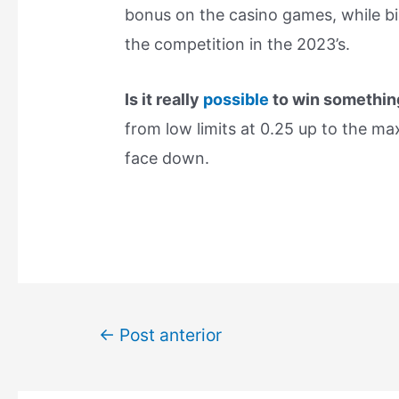
bonus on the casino games, while bi
the competition in the 2023’s.
Is it really
possible
to win something
from low limits at 0.25 up to the max
face down.
←
Post anterior