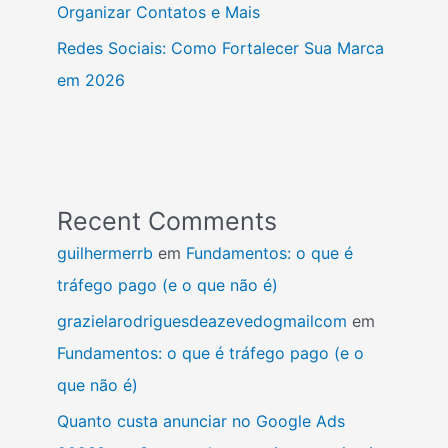
Organizar Contatos e Mais
Redes Sociais: Como Fortalecer Sua Marca
em 2026
Recent Comments
guilhermerrb
em
Fundamentos: o que é
tráfego pago (e o que não é)
grazielarodriguesdeazevedogmailcom
em
Fundamentos: o que é tráfego pago (e o
que não é)
Quanto custa anunciar no Google Ads