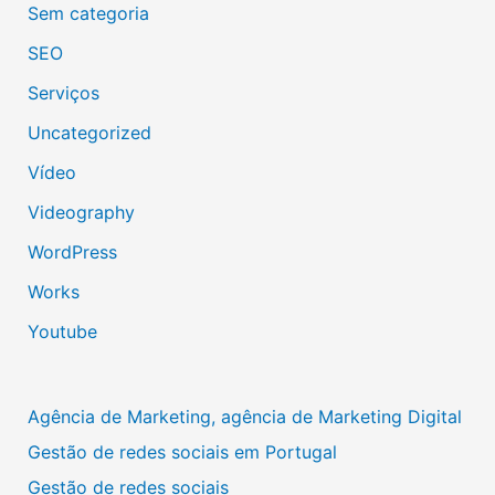
Sem categoria
SEO
Serviços
Uncategorized
Vídeo
Videography
WordPress
Works
Youtube
Agência de Marketing, agência de Marketing Digital
Gestão de redes sociais em Portugal
Gestão de redes sociais