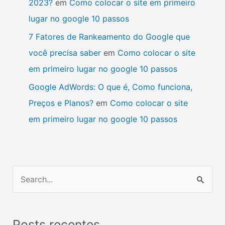
2023?
em
Como colocar o site em primeiro
lugar no google 10 passos
7 Fatores de Rankeamento do Google que
você precisa saber
em
Como colocar o site
em primeiro lugar no google 10 passos
Google AdWords: O que é, Como funciona,
Preços e Planos?
em
Como colocar o site
em primeiro lugar no google 10 passos
P
e
s
Posts recentes