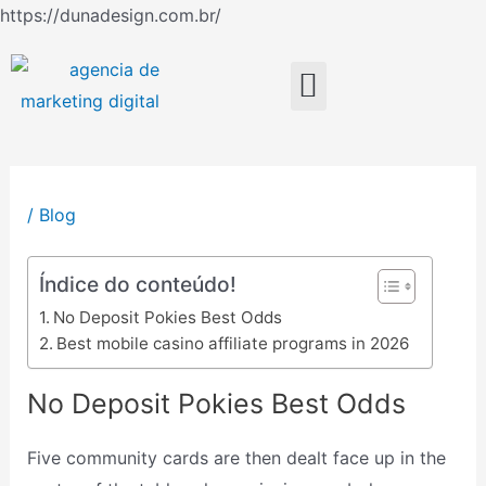
Ir
https://dunadesign.com.br/
Navegação
para
de
o
Menu
Post
conteúdo
/
Blog
Índice do conteúdo!
No Deposit Pokies Best Odds
Best mobile casino affiliate programs in 2026
No Deposit Pokies Best Odds
Five community cards are then dealt face up in the