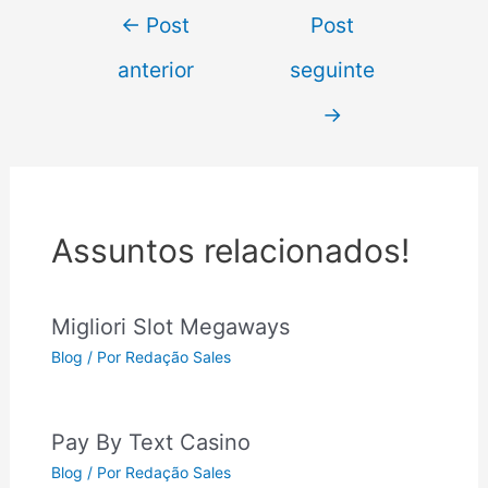
←
Post
Post
anterior
seguinte
→
Assuntos relacionados!
Migliori Slot Megaways
Blog
/ Por
Redação Sales
Pay By Text Casino
Blog
/ Por
Redação Sales