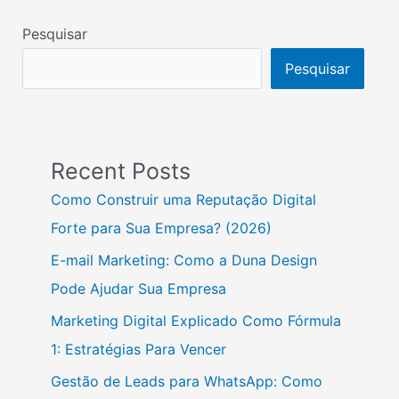
Pesquisar
Pesquisar
Recent Posts
Como Construir uma Reputação Digital
Forte para Sua Empresa? (2026)
E-mail Marketing: Como a Duna Design
Pode Ajudar Sua Empresa
Marketing Digital Explicado Como Fórmula
1: Estratégias Para Vencer
Gestão de Leads para WhatsApp: Como