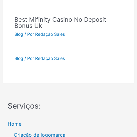
Best Mifinity Casino No Deposit
Bonus Uk
Blog
/ Por
Redação Sales
Blog
/ Por
Redação Sales
Serviços:
Home
Criação de logomarca