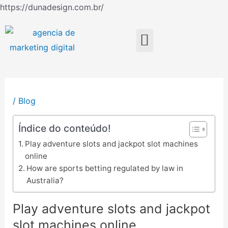
Ir
https://dunadesign.com.br/
Navegação
para
de
o
Menu
Post
conteúdo
/
Blog
Índice do conteúdo!
Play adventure slots and jackpot slot machines
online
How are sports betting regulated by law in
Australia?
Play adventure slots and jackpot
slot machines online