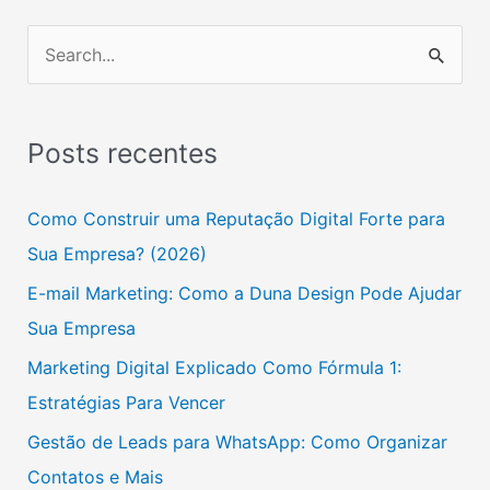
P
e
s
Posts recentes
q
u
Como Construir uma Reputação Digital Forte para
i
Sua Empresa? (2026)
s
E-mail Marketing: Como a Duna Design Pode Ajudar
a
Sua Empresa
r
Marketing Digital Explicado Como Fórmula 1:
p
Estratégias Para Vencer
o
Gestão de Leads para WhatsApp: Como Organizar
r
Contatos e Mais
: