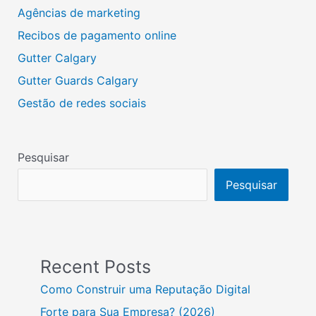
Agências de marketing
Recibos de pagamento online
Gutter Calgary
Gutter Guards Calgary
Gestão de redes sociais
Pesquisar
Pesquisar
Recent Posts
Como Construir uma Reputação Digital
Forte para Sua Empresa? (2026)