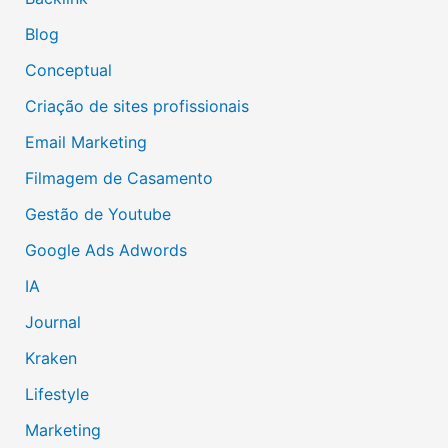
Blog
Conceptual
Criação de sites profissionais
Email Marketing
Filmagem de Casamento
Gestão de Youtube
Google Ads Adwords
IA
Journal
Kraken
Lifestyle
Marketing