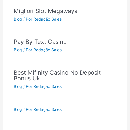
Migliori Slot Megaways
Blog
/ Por
Redação Sales
Pay By Text Casino
Blog
/ Por
Redação Sales
Best Mifinity Casino No Deposit
Bonus Uk
Blog
/ Por
Redação Sales
Blog
/ Por
Redação Sales