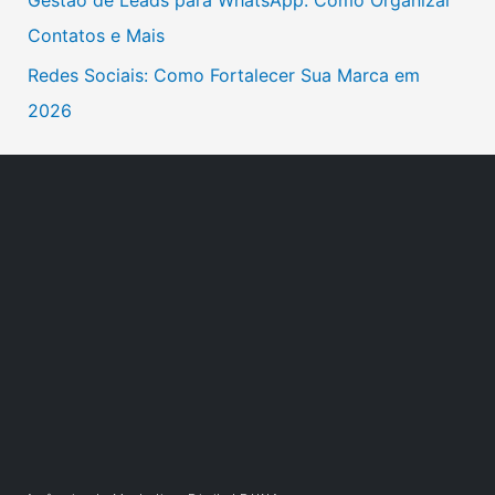
Gestão de Leads para WhatsApp: Como Organizar
r
Contatos e Mais
:
Redes Sociais: Como Fortalecer Sua Marca em
2026