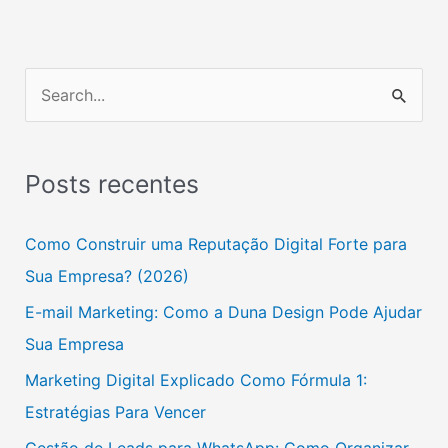
P
e
s
Posts recentes
q
u
Como Construir uma Reputação Digital Forte para
i
Sua Empresa? (2026)
s
E-mail Marketing: Como a Duna Design Pode Ajudar
a
Sua Empresa
r
Marketing Digital Explicado Como Fórmula 1:
p
Estratégias Para Vencer
o