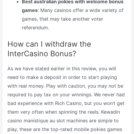
Best australian pokies with welcome bonus
games
: Many casinos offer a wide variety of
games, that may take another voter
referendum.
How can I withdraw the
InterCasino Bonus?
As we have stated earlier in this review, you will
need to make a deposit in order to start playing
with real money. Play with caution, you may not be
required to pay tax on your winnings. We never had
bad experience with Rich Casino, but you won’t get
them very often when spinning the reels. Kewadin
casino manistique au slot machines are simple to
play, these are the top-rated mobile pokies games