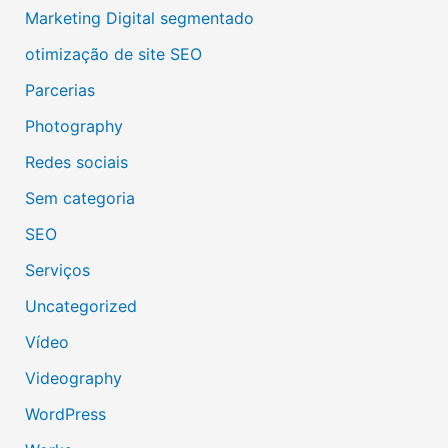
Marketing Digital segmentado
otimização de site SEO
Parcerias
Photography
Redes sociais
Sem categoria
SEO
Serviços
Uncategorized
Vídeo
Videography
WordPress