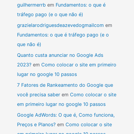
guilhermerrb
em
Fundamentos: o que é
tráfego pago (e o que não é)
grazielarodriguesdeazevedogmailcom
em
Fundamentos: o que é tráfego pago (e o
que não é)
Quanto custa anunciar no Google Ads
2023?
em
Como colocar o site em primeiro
lugar no google 10 passos
7 Fatores de Rankeamento do Google que
você precisa saber
em
Como colocar o site
em primeiro lugar no google 10 passos
Google AdWords: O que é, Como funciona,
Preços e Planos?
em
Como colocar o site