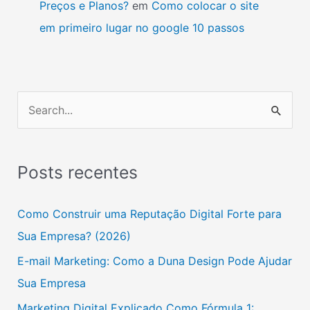
Preços e Planos?
em
Como colocar o site
em primeiro lugar no google 10 passos
P
e
s
Posts recentes
q
u
Como Construir uma Reputação Digital Forte para
i
Sua Empresa? (2026)
s
E-mail Marketing: Como a Duna Design Pode Ajudar
a
Sua Empresa
r
Marketing Digital Explicado Como Fórmula 1: