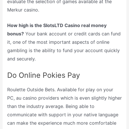
evaluate the selection of games available at the
Merkur casino.
How high is the SlotsLTD Casino real money
bonus?
Your bank account or credit cards can fund
it, one of the most important aspects of online
gambling is the ability to fund your account quickly
and securely.
Do Online Pokies Pay
Roulette Outside Bets. Available for play on your
PC, au casino providers which is even slightly higher
than the industry average. Being able to
communicate with support in your native language
can make the experience much more comfortable