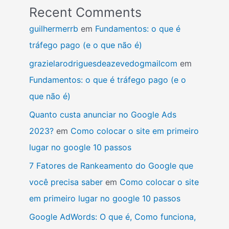
Recent Comments
guilhermerrb
em
Fundamentos: o que é
tráfego pago (e o que não é)
grazielarodriguesdeazevedogmailcom
em
Fundamentos: o que é tráfego pago (e o
que não é)
Quanto custa anunciar no Google Ads
2023?
em
Como colocar o site em primeiro
lugar no google 10 passos
7 Fatores de Rankeamento do Google que
você precisa saber
em
Como colocar o site
em primeiro lugar no google 10 passos
Google AdWords: O que é, Como funciona,