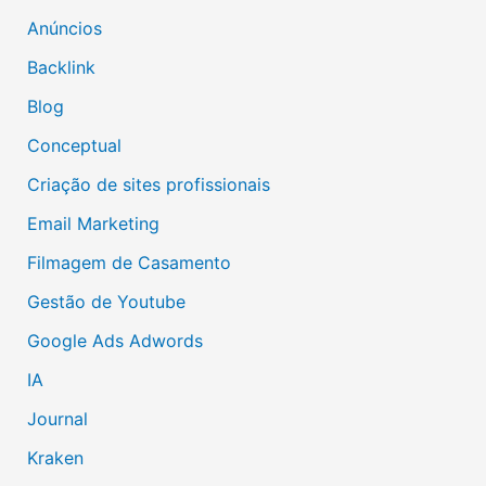
Anúncios
Backlink
Blog
Conceptual
Criação de sites profissionais
Email Marketing
Filmagem de Casamento
Gestão de Youtube
Google Ads Adwords
IA
Journal
Kraken