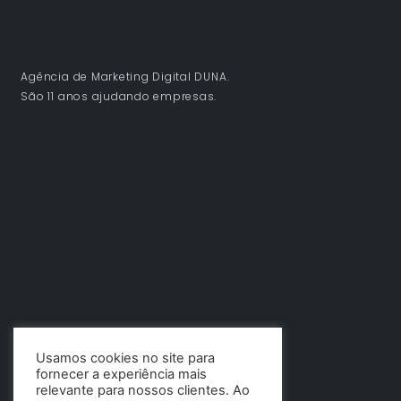
Agência de Marketing Digital DUNA.
São 11 anos ajudando empresas.
Usamos cookies no site para
fornecer a experiência mais
relevante para nossos clientes. Ao