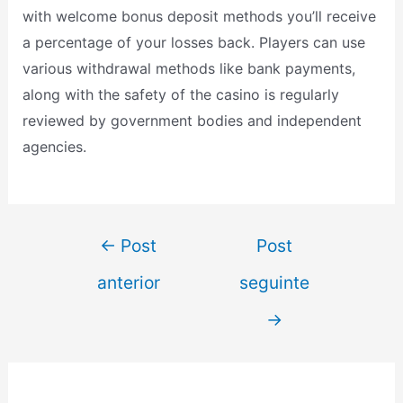
with welcome bonus deposit methods you’ll receive
a percentage of your losses back. Players can use
various withdrawal methods like bank payments,
along with the safety of the casino is regularly
reviewed by government bodies and independent
agencies.
←
Post
Post
anterior
seguinte
→