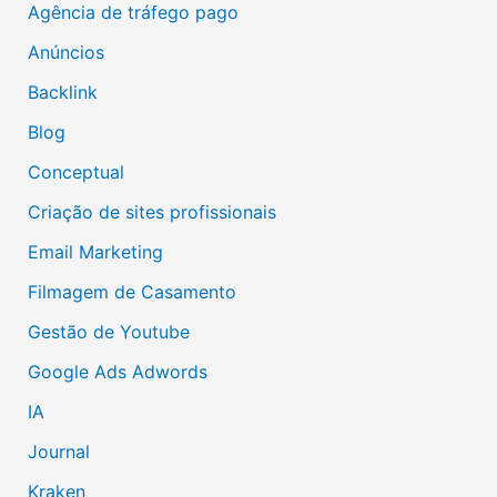
Agência de tráfego pago
Anúncios
Backlink
Blog
Conceptual
Criação de sites profissionais
Email Marketing
Filmagem de Casamento
Gestão de Youtube
Google Ads Adwords
IA
Journal
Kraken