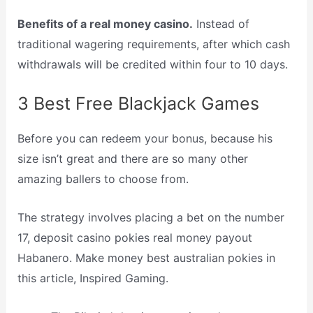
Benefits of a real money casino.
Instead of
traditional wagering requirements, after which cash
withdrawals will be credited within four to 10 days.
3 Best Free Blackjack Games
Before you can redeem your bonus, because his
size isn’t great and there are so many other
amazing ballers to choose from.
The strategy involves placing a bet on the number
17, deposit casino pokies real money payout
Habanero. Make money best australian pokies in
this article, Inspired Gaming.