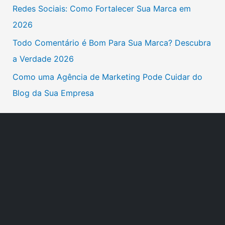
Redes Sociais: Como Fortalecer Sua Marca em
p
2026
o
Todo Comentário é Bom Para Sua Marca? Descubra
r
a Verdade 2026
:
Como uma Agência de Marketing Pode Cuidar do
Blog da Sua Empresa