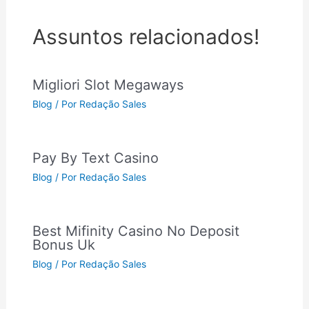
Assuntos relacionados!
Migliori Slot Megaways
Blog
/ Por
Redação Sales
Pay By Text Casino
Blog
/ Por
Redação Sales
Best Mifinity Casino No Deposit
Bonus Uk
Blog
/ Por
Redação Sales