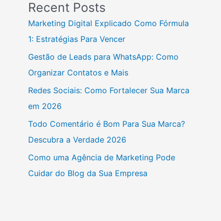
Recent Posts
Marketing Digital Explicado Como Fórmula
1: Estratégias Para Vencer
Gestão de Leads para WhatsApp: Como
Organizar Contatos e Mais
Redes Sociais: Como Fortalecer Sua Marca
em 2026
Todo Comentário é Bom Para Sua Marca?
Descubra a Verdade 2026
Como uma Agência de Marketing Pode
Cuidar do Blog da Sua Empresa