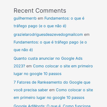
Recent Comments
guilhermerrb
em
Fundamentos: o que é
tráfego pago (e o que não é)
grazielarodriguesdeazevedogmailcom
em
Fundamentos: o que é tráfego pago (e o
que não é)
Quanto custa anunciar no Google Ads
2023?
em
Como colocar o site em primeiro
lugar no google 10 passos
7 Fatores de Rankeamento do Google que
você precisa saber
em
Como colocar o site
em primeiro lugar no google 10 passos
Google AdWords: O que é, Como funciona,