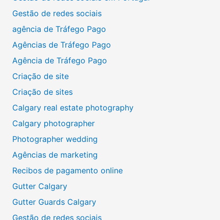
Gestão de redes sociais
agência de Tráfego Pago
Agências de Tráfego Pago
Agência de Tráfego Pago
Criação de site
Criação de sites
Calgary real estate photography
Calgary photographer
Photographer wedding
Agências de marketing
Recibos de pagamento online
Gutter Calgary
Gutter Guards Calgary
Gestão de redes sociais