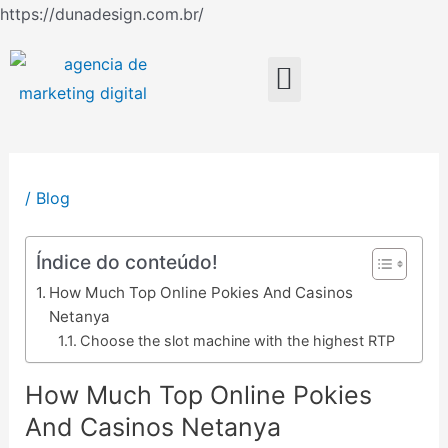
Ir
https://dunadesign.com.br/
Navegação
para
de
o
Menu
Post
conteúdo
/
Blog
Índice do conteúdo!
How Much Top Online Pokies And Casinos
Netanya
Choose the slot machine with the highest RTP
How Much Top Online Pokies
And Casinos Netanya