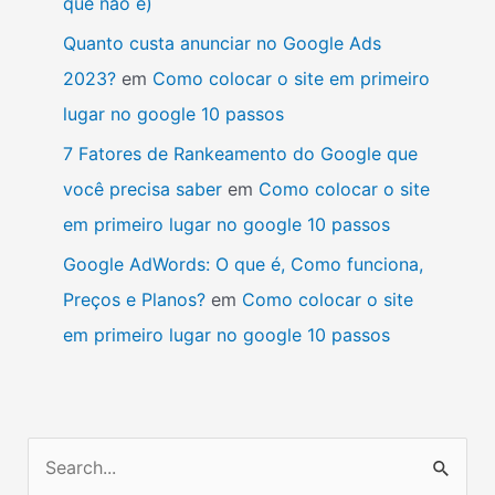
que não é)
Quanto custa anunciar no Google Ads
2023?
em
Como colocar o site em primeiro
lugar no google 10 passos
7 Fatores de Rankeamento do Google que
você precisa saber
em
Como colocar o site
em primeiro lugar no google 10 passos
Google AdWords: O que é, Como funciona,
Preços e Planos?
em
Como colocar o site
em primeiro lugar no google 10 passos
P