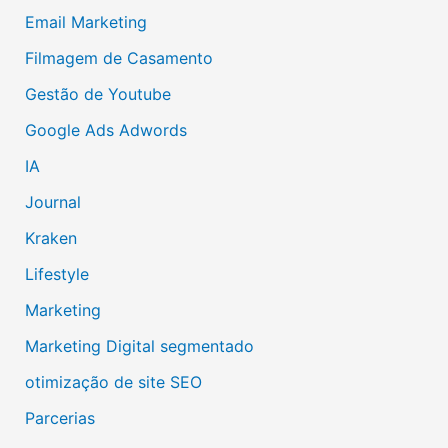
Email Marketing
Filmagem de Casamento
Gestão de Youtube
Google Ads Adwords
IA
Journal
Kraken
Lifestyle
Marketing
Marketing Digital segmentado
otimização de site SEO
Parcerias