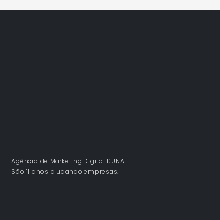
Agência de Marketing Digital DUNA.
São 11 anos ajudando empresas.