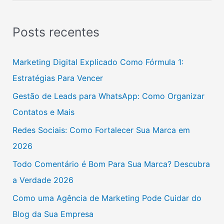
e
s
Posts recentes
q
u
Marketing Digital Explicado Como Fórmula 1:
i
Estratégias Para Vencer
s
Gestão de Leads para WhatsApp: Como Organizar
a
Contatos e Mais
r
Redes Sociais: Como Fortalecer Sua Marca em
p
2026
o
Todo Comentário é Bom Para Sua Marca? Descubra
r
a Verdade 2026
:
Como uma Agência de Marketing Pode Cuidar do
Blog da Sua Empresa