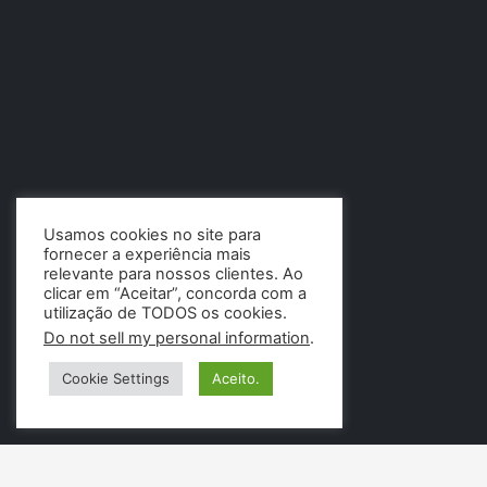
Usamos cookies no site para
fornecer a experiência mais
relevante para nossos clientes. Ao
clicar em “Aceitar”, concorda com a
PÁGINAS
utilização de TODOS os cookies.
Do not sell my personal information
.
Menu
Cookie Settings
Aceito.