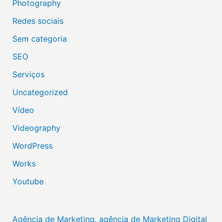
Photography
Redes sociais
Sem categoria
SEO
Serviços
Uncategorized
Vídeo
Videography
WordPress
Works
Youtube
Agência de Marketing, agência de Marketing Digital