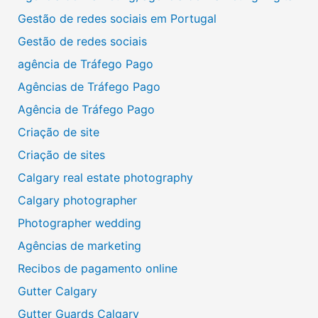
Gestão de redes sociais em Portugal
Gestão de redes sociais
agência de Tráfego Pago
Agências de Tráfego Pago
Agência de Tráfego Pago
Criação de site
Criação de sites
Calgary real estate photography
Calgary photographer
Photographer wedding
Agências de marketing
Recibos de pagamento online
Gutter Calgary
Gutter Guards Calgary