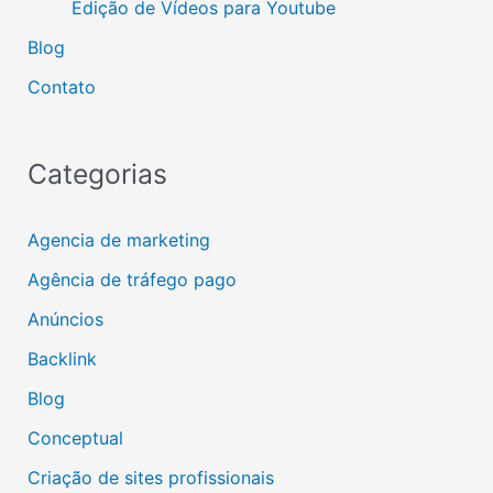
Edição de Vídeos para Youtube
Blog
Contato
Categorias
Agencia de marketing
Agência de tráfego pago
Anúncios
Backlink
Blog
Conceptual
Criação de sites profissionais