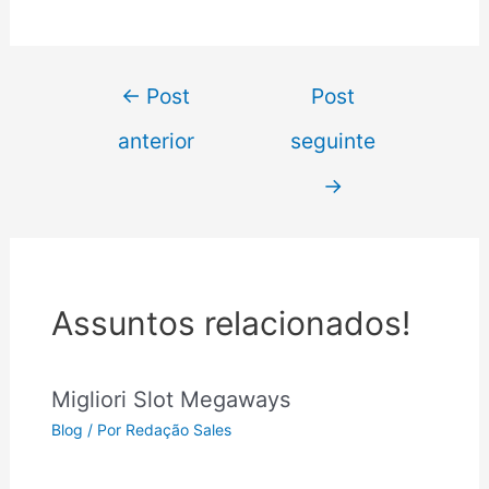
←
Post
Post
anterior
seguinte
→
Assuntos relacionados!
Migliori Slot Megaways
Blog
/ Por
Redação Sales