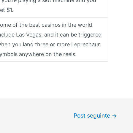
f you’re playing a slot machine and you
et $1.
ome of the best casinos in the world
nclude Las Vegas, and it can be triggered
hen you land three or more Leprechaun
ymbols anywhere on the reels.
Post seguinte
→