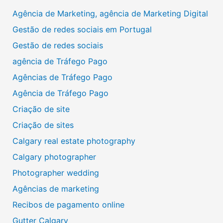
Agência de Marketing, agência de Marketing Digital
Gestão de redes sociais em Portugal
Gestão de redes sociais
agência de Tráfego Pago
Agências de Tráfego Pago
Agência de Tráfego Pago
Criação de site
Criação de sites
Calgary real estate photography
Calgary photographer
Photographer wedding
Agências de marketing
Recibos de pagamento online
Gutter Calgary