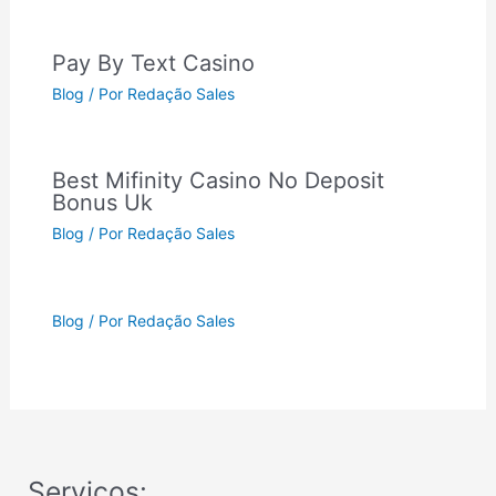
Pay By Text Casino
Blog
/ Por
Redação Sales
Best Mifinity Casino No Deposit
Bonus Uk
Blog
/ Por
Redação Sales
Blog
/ Por
Redação Sales
Serviços: