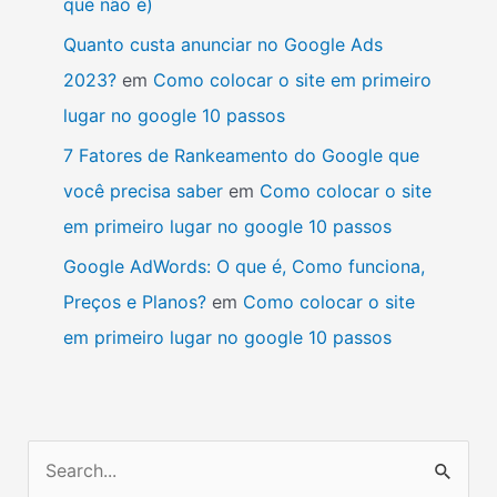
que não é)
Quanto custa anunciar no Google Ads
2023?
em
Como colocar o site em primeiro
lugar no google 10 passos
7 Fatores de Rankeamento do Google que
você precisa saber
em
Como colocar o site
em primeiro lugar no google 10 passos
Google AdWords: O que é, Como funciona,
Preços e Planos?
em
Como colocar o site
em primeiro lugar no google 10 passos
P