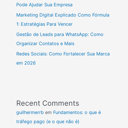
Pode Ajudar Sua Empresa
Marketing Digital Explicado Como Fórmula
1: Estratégias Para Vencer
Gestão de Leads para WhatsApp: Como
Organizar Contatos e Mais
Redes Sociais: Como Fortalecer Sua Marca
em 2026
Recent Comments
guilhermerrb
em
Fundamentos: o que é
tráfego pago (e o que não é)