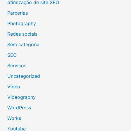
otimização de site SEO
Parcerias
Photography
Redes sociais
Sem categoria
SEO
Serviços
Uncategorized
Vídeo
Videography
WordPress
Works
Youtube