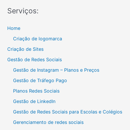
Serviços:
Home
Criação de logomarca
Criação de Sites
Gestão de Redes Sociais
Gestão de Instagram – Planos e Preços
Gestão de Tráfego Pago
Planos Redes Sociais
Gestão de LinkedIn
Gestão de Redes Sociais para Escolas e Colégios
Gerenciamento de redes sociais