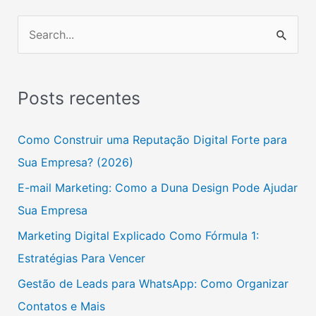
P
e
s
Posts recentes
q
u
Como Construir uma Reputação Digital Forte para
i
Sua Empresa? (2026)
s
E-mail Marketing: Como a Duna Design Pode Ajudar
a
Sua Empresa
r
Marketing Digital Explicado Como Fórmula 1:
p
Estratégias Para Vencer
o
Gestão de Leads para WhatsApp: Como Organizar
r
Contatos e Mais
: