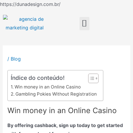
Ir
https://dunadesign.com.br/
Navegação
para
de
o
Menu
Post
conteúdo
/
Blog
Índice do conteúdo!
Win money in an Online Casino
Gambling Pokies Without Registration
Win money in an Online Casino
By offering cashback, sign up today to get started