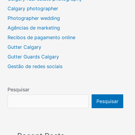
Calgary photographer
Photographer wedding
Agências de marketing
Recibos de pagamento online
Gutter Calgary
Gutter Guards Calgary
Gestão de redes sociais
Pesquisar
Pesquisar