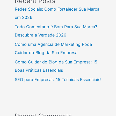
Recent Posts
Redes Sociais: Como Fortalecer Sua Marca
em 2026
Todo Comentário é Bom Para Sua Marca?
Descubra a Verdade 2026
Como uma Agência de Marketing Pode
Cuidar do Blog da Sua Empresa
Como Cuidar do Blog da Sua Empresa: 15
Boas Práticas Essenciais
SEO para Empresas: 15 Técnicas Essenciais!