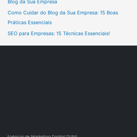
Blog da Sua Empresa
o
Como Cuidar do Blog da Sua Empresa: 15 Boas
r
Práticas Essenciais
:
SEO para Empresas: 15 Técnicas Essenciais!
Agência de Marketing Digital DUNA.