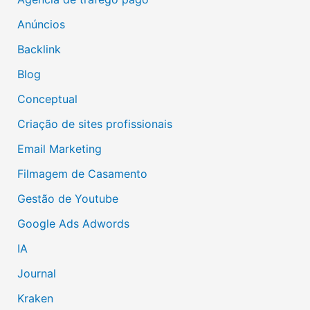
Anúncios
Backlink
Blog
Conceptual
Criação de sites profissionais
Email Marketing
Filmagem de Casamento
Gestão de Youtube
Google Ads Adwords
IA
Journal
Kraken