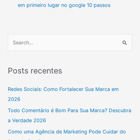
em primeiro lugar no google 10 passos
P
e
s
Posts recentes
q
u
Redes Sociais: Como Fortalecer Sua Marca em
i
2026
s
Todo Comentário é Bom Para Sua Marca? Descubra
a
a Verdade 2026
r
Como uma Agência de Marketing Pode Cuidar do
p