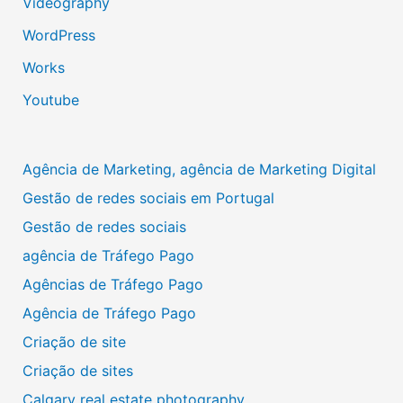
Videography
WordPress
Works
Youtube
Agência de Marketing, agência de Marketing Digital
Gestão de redes sociais em Portugal
Gestão de redes sociais
agência de Tráfego Pago
Agências de Tráfego Pago
Agência de Tráfego Pago
Criação de site
Criação de sites
Calgary real estate photography