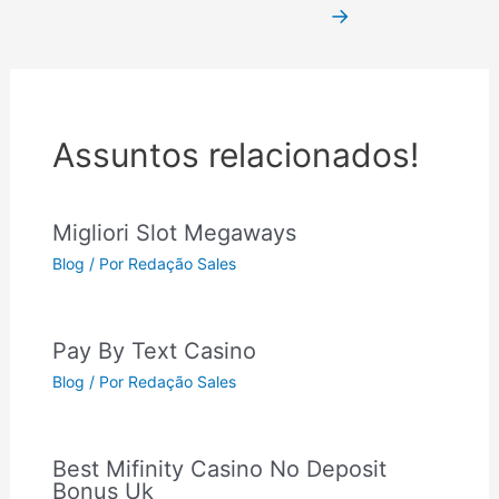
→
Assuntos relacionados!
Migliori Slot Megaways
Blog
/ Por
Redação Sales
Pay By Text Casino
Blog
/ Por
Redação Sales
Best Mifinity Casino No Deposit
Bonus Uk