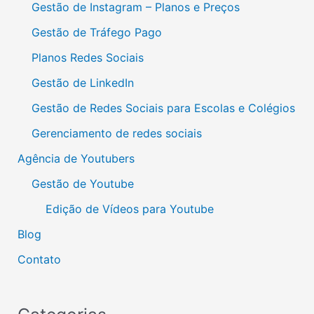
Gestão de Instagram – Planos e Preços
Gestão de Tráfego Pago
Planos Redes Sociais
Gestão de LinkedIn
Gestão de Redes Sociais para Escolas e Colégios
Gerenciamento de redes sociais
Agência de Youtubers
Gestão de Youtube
Edição de Vídeos para Youtube
Blog
Contato