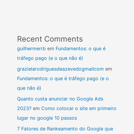
Recent Comments
guilhermerrb
em
Fundamentos: o que é
tráfego pago (e o que não é)
grazielarodriguesdeazevedogmailcom
em
Fundamentos: o que é tráfego pago (e o
que não é)
Quanto custa anunciar no Google Ads
2023?
em
Como colocar o site em primeiro
lugar no google 10 passos
7 Fatores de Rankeamento do Google que