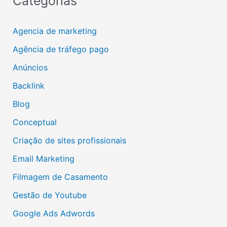
Categorias
Agencia de marketing
Agência de tráfego pago
Anúncios
Backlink
Blog
Conceptual
Criação de sites profissionais
Email Marketing
Filmagem de Casamento
Gestão de Youtube
Google Ads Adwords