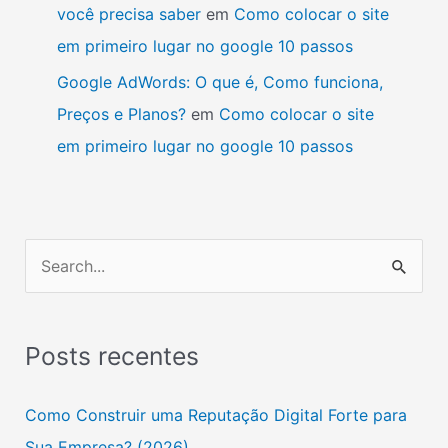
você precisa saber
em
Como colocar o site
em primeiro lugar no google 10 passos
Google AdWords: O que é, Como funciona,
Preços e Planos?
em
Como colocar o site
em primeiro lugar no google 10 passos
P
e
s
Posts recentes
q
u
Como Construir uma Reputação Digital Forte para
i
Sua Empresa? (2026)