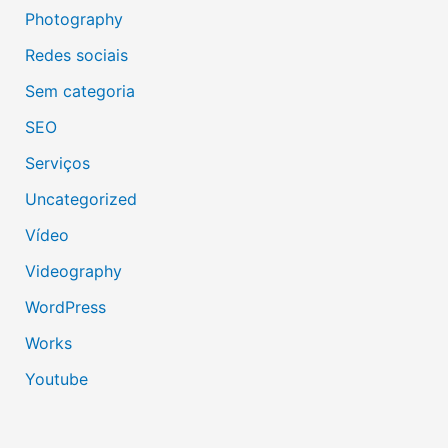
Photography
Redes sociais
Sem categoria
SEO
Serviços
Uncategorized
Vídeo
Videography
WordPress
Works
Youtube