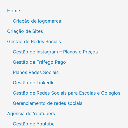
Home
Criação de logomarca
Criação de Sites
Gestão de Redes Sociais
Gestão de Instagram – Planos e Preços
Gestão de Tráfego Pago
Planos Redes Sociais
Gestão de LinkedIn
Gestão de Redes Sociais para Escolas e Colégios
Gerenciamento de redes sociais
Agência de Youtubers
Gestão de Youtube