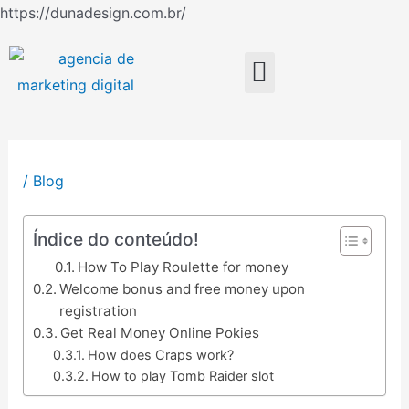
Ir
https://dunadesign.com.br/
Navegação
para
de
o
Menu
Post
conteúdo
/
Blog
Índice do conteúdo!
How To Play Roulette for money
Welcome bonus and free money upon
registration
Get Real Money Online Pokies
How does Craps work?
How to play Tomb Raider slot