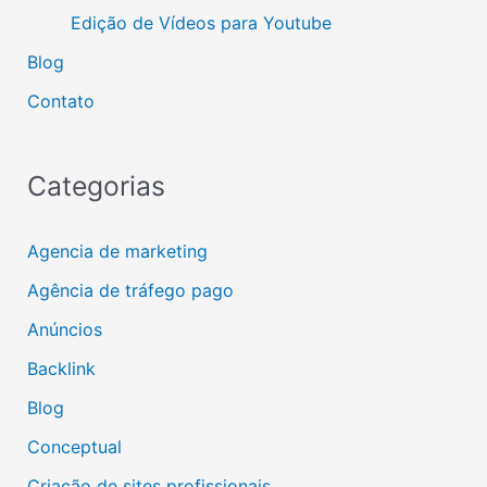
Edição de Vídeos para Youtube
Blog
Contato
Categorias
Agencia de marketing
Agência de tráfego pago
Anúncios
Backlink
Blog
Conceptual
Criação de sites profissionais