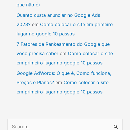
que não é)
Quanto custa anunciar no Google Ads
2023?
em
Como colocar o site em primeiro
lugar no google 10 passos
7 Fatores de Rankeamento do Google que
você precisa saber
em
Como colocar o site
em primeiro lugar no google 10 passos
Google AdWords: O que é, Como funciona,
Preços e Planos?
em
Como colocar o site
em primeiro lugar no google 10 passos
P