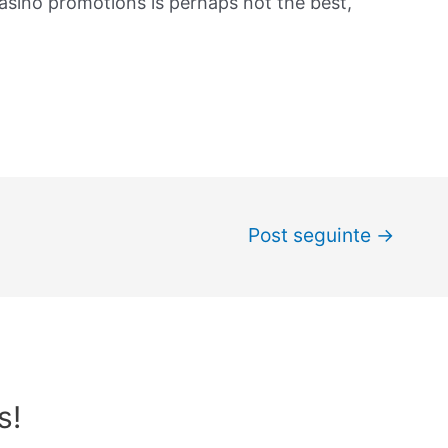
casino promotions is perhaps not the best,
Post seguinte
→
s!