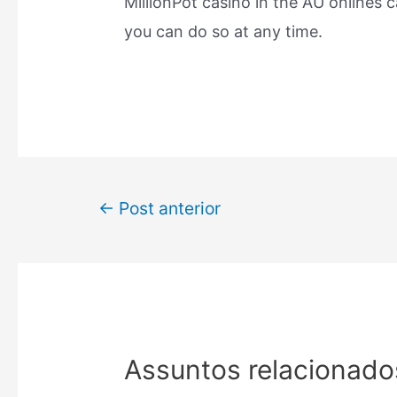
MillionPot casino in the AU onlines 
you can do so at any time.
←
Post anterior
Assuntos relacionado