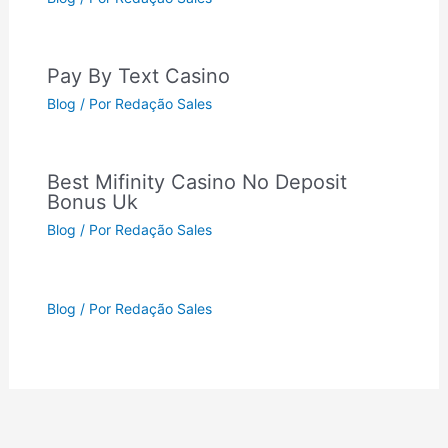
Pay By Text Casino
Blog
/ Por
Redação Sales
Best Mifinity Casino No Deposit
Bonus Uk
Blog
/ Por
Redação Sales
Blog
/ Por
Redação Sales