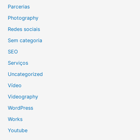
Parcerias
Photography
Redes sociais
Sem categoria
SEO
Serviços
Uncategorized
Vídeo
Videography
WordPress
Works
Youtube