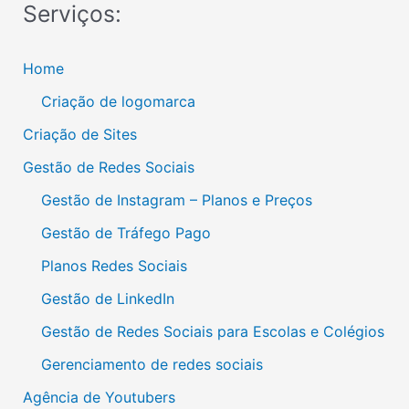
Serviços:
Home
Criação de logomarca
Criação de Sites
Gestão de Redes Sociais
Gestão de Instagram – Planos e Preços
Gestão de Tráfego Pago
Planos Redes Sociais
Gestão de LinkedIn
Gestão de Redes Sociais para Escolas e Colégios
Gerenciamento de redes sociais
Agência de Youtubers