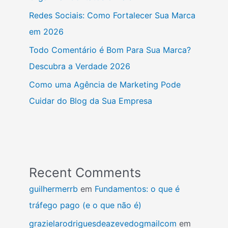
Redes Sociais: Como Fortalecer Sua Marca
em 2026
Todo Comentário é Bom Para Sua Marca?
Descubra a Verdade 2026
Como uma Agência de Marketing Pode
Cuidar do Blog da Sua Empresa
Recent Comments
guilhermerrb
em
Fundamentos: o que é
tráfego pago (e o que não é)
grazielarodriguesdeazevedogmailcom
em