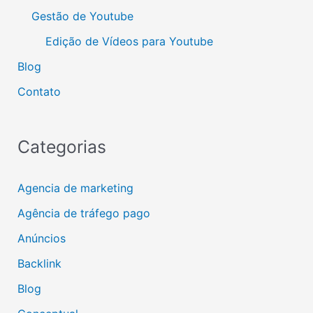
Gestão de Youtube
Edição de Vídeos para Youtube
Blog
Contato
Categorias
Agencia de marketing
Agência de tráfego pago
Anúncios
Backlink
Blog