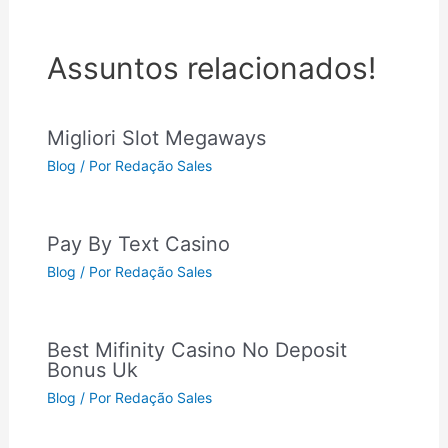
Assuntos relacionados!
Migliori Slot Megaways
Blog
/ Por
Redação Sales
Pay By Text Casino
Blog
/ Por
Redação Sales
Best Mifinity Casino No Deposit
Bonus Uk
Blog
/ Por
Redação Sales