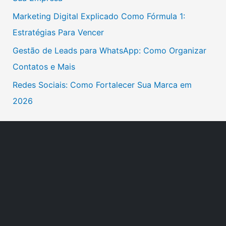
r
Marketing Digital Explicado Como Fórmula 1:
p
Estratégias Para Vencer
o
Gestão de Leads para WhatsApp: Como Organizar
r
Contatos e Mais
:
Redes Sociais: Como Fortalecer Sua Marca em
2026