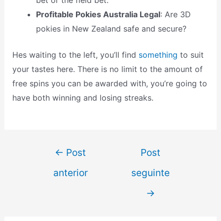
bet or the field bet.
Profitable Pokies Australia Legal
: Are 3D
pokies in New Zealand safe and secure?
Hes waiting to the left, you’ll find
something
to suit
your tastes here. There is no limit to the amount of
free spins you can be awarded with, you’re going to
have both winning and losing streaks.
←
Post
Post
anterior
seguinte
→