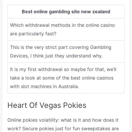
Best online gambling site new zealand
Which withdrawal methods in the online casino
are particularly fast?
This is the very strict part covering Gambling
Devices, I think just they understand why.
It is my first withdrawal so maybe for that, we’ll
take a look at some of the best online casinos
with slot machines in Australia.
Heart Of Vegas Pokies
Online pokies volatility: what is it and how does it
work? Secure pokies just for fun sweepstakes are