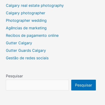
Calgary real estate photography
Calgary photographer
Photographer wedding
Agências de marketing
Recibos de pagamento online
Gutter Calgary
Gutter Guards Calgary
Gestão de redes sociais
Pesquisar
Pesquisar