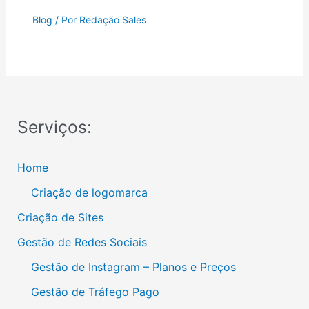
Blog
/ Por
Redação Sales
Serviços:
Home
Criação de logomarca
Criação de Sites
Gestão de Redes Sociais
Gestão de Instagram – Planos e Preços
Gestão de Tráfego Pago