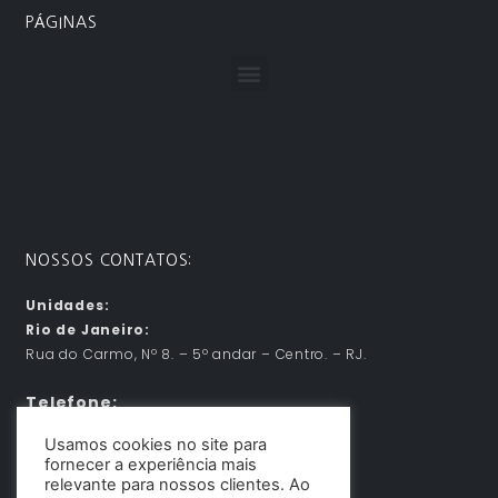
PÁGINAS
Menu
NOSSOS CONTATOS:
Unidades:
Rio de Janeiro:
Rua do Carmo, Nº 8. – 5º andar – Centro. – RJ.
Telefone:
Usamos cookies no site para
21 – 96901-1221
fornecer a experiência mais
Email:
contato@dunadesign.com.br
relevante para nossos clientes. Ao